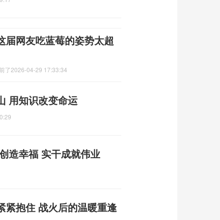
这届网友吃蓝莓的姿势太超
前了
2026-04-29 17:33:34
山 用知识改变命运
0:29
创造幸福 实干成就伟业
紧紧抱住 战火后的温暖重逢