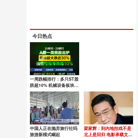
今日热点
一周跌幅排行：多只ST股
跌超10% 机械设备板块成
重灾区
中国人正在抛弃旅行社吗
梁家辉：到内地拍戏不是
旅游新模式崛起
北上是回归 电影承载文化