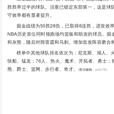
胜胜率过半的球队。活塞已锁定东部第一，这是球队
守效率都有显著提升。
掘金战绩为50胜28负，已取得8连胜，进攻效
NBA历史首位同时领跑场均篮板和助攻的球员。掘
和灰熊，随后对阵雷霆和马刺。增加首发阵容磨合和
榜单中其他球队排名依次为：尼克斯、湖人、
快船、猛龙；76人、热火、魔术、开拓者、勇士；
熊、爵士、篮网、步行者、奇才。
(
责任编辑
：zx0176)