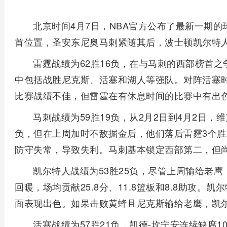
北京时间4月7日，NBA官方公布了最新一期
首位置，圣安东尼奥马刺紧随其后，波士顿凯尔特
雷霆战绩为62胜16负，在与马刺的西部榜首
中包括战胜尼克斯、活塞和湖人等强队。对阵活塞
比赛战绩不佳，但雷霆在有休息时间的比赛中有出色
马刺战绩为59胜19负，从2月2日到4月2日，
负，但在上周加时不敌掘金后，他们落后雷霆3个
防守失常，导致失利。马刺基本锁定西部第二，但
凯尔特人战绩为53胜25负，尽管上周输给老鹰
回暖，场均贡献25.8分、11.8篮板和8.8助攻
面表现出色。如果击败黄蜂且尼克斯输给老鹰，凯
活塞战绩为57胜21负，凯德-坎宁安连续缺席