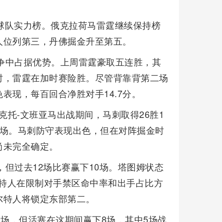
的球队实力榜。俄克拉荷马雷霆继续保持榜
人位列第三，丹佛掘金升至第五。
之争中占据优势。上周雷霆豪取五连胜，其
时，雷霆在加时赛险胜。尽管背靠背第二场
表现，每百回合净胜对手14.7分。
维克托-文班亚马出战期间，马刺取得26胜1
胜场。马刺防守表现出色，但在对阵掘金时
尚未完全确定。
，但过去12场比赛赢下10场。塔图姆状态
。凯尔特人在限制对手禁区命中率和出手占比方
尔特人将锁定东部第二。
10场，但活塞在这期间赢下8场，其中5场战