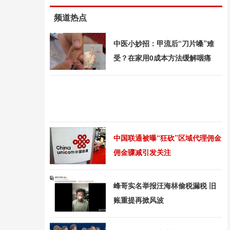
频道热点
中医小妙招：甲流后“刀片嗓”难
受？在家用0成本方法缓解咽痛
中国联通被曝“狂砍”区域代理佣金
佣金骤减引发关注
峰哥实名举报汪海林偷税漏税 旧
账重提再掀风波