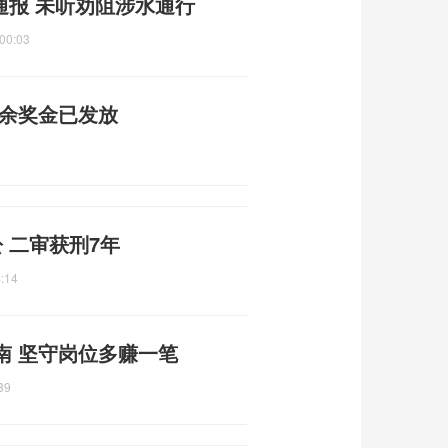
通报 未听劝阻涉水通行
00:03
剩余奖金已发放
 二审获刑7年
:14
南 坚守岗位多赚一笔
39