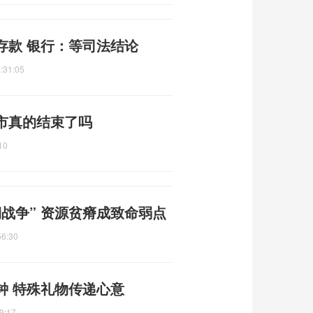
存款 银行：等司法结论
:31:05
市真的结束了吗
10
战争” 资源贫瘠成致命弱点
56:30
钟 特殊礼物传递心意
9:17