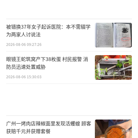
被错换37年女子起诉医院：本不需辍学
为两家人讨说法
2026-08-06 09:27:26
眼镜王蛇筑窝产下38枚蛋 村民报警 消
防员迅速处置威胁
2026-08-06 15:30:03
广州一烤肉店辣椒面里发现活蠼螋 顾客
获赔千元并获赠套餐