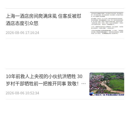
1000分的旧积分到期，她的世界排名总分将净
缩水550分，面临继续下跌的窘境。
上海一酒店房间爬满床虱 住客反被怼
酒店态度引众怒
莎宾·温特出生于1992年9月27日，是一
2026-08-06 17:16:24
名34岁的德国老将。她的职业生涯并非一帆风
顺，在2024年之前，世界排名长期在40位左右
徘徊。转机发生在2025年，她做出了一项大胆
的技术变革：将反手胶皮更换为如今女子乒坛
极为罕见的防弧胶皮。这种胶皮特性怪异，能
10年前救人上央视的小伙抗洪牺牲 30
制造出非常规的旋转，让对手极不适应。凭借
岁村干部牺牲前一把推开同事 致敬！送
别！
这手“怪胶”，温特的职业生涯迎来了第二
2026-08-06 10:52:34
春。2025年的WTT蒙彼利埃冠军赛，她一路过
关斩将闯入决赛，虽然最终惜败给王艺迪获得
亚军，但已经一战成名。进入2026年，她的上
升势头更加凶猛。她在欧洲十六强杯中成功卫