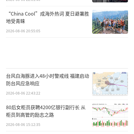
通往领奖台的最后几步，注定步步惊心。
（责任
“China Cool”成海外热词 夏日避暑胜
编辑：zx0001）
地受青睐
2026-08-06 20:55:05
台风白海豚进入48小时警戒线 福建启动
防台风应急响应
2026-08-06 22:43:22
80后女柜员获聘4200亿银行副行长 从
柜员到高管的励志之路
2026-08-06 15:12:35