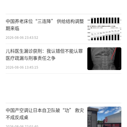
迪，德国选手在本届澳门世界杯上已经连续四
次将国乒选手淘汰出局。这一连串的失利清晰
中国养老床位“三连降” 供给结构调整
地表明，德国乒乓球队已经成为国乒在国际赛
期来临
场上最不容忽视的对手之一。奥恰洛夫、邱
2026-08-06 23:43:52
党、弗朗西斯卡、温特……这些名字共同构成
了一个强大的“德国战车”阵容，他们技术扎
儿科医生漏诊获刑：我认错但不能认罪
医疗疏漏与刑事责任之争
实、经验丰富、冲击力强，正在从各个层面对
2026-08-06 13:45:15
国乒的统治地位发起强有力的挑战。
2026年4月4日上午的这场0-4，不仅仅是一
场比赛的胜负。它像一面镜子，映照出对手的
崛起与自身的隐忧。当莎宾·温特握拳庆祝胜
中国产空调让日本自卫队破“功” 救灾
利时，她身后的孙颖莎已经感受到了那份前所
不成反成桌
未有的压力。三连冠的历史纪录近在咫尺，但
2026-08-06 22:01:40