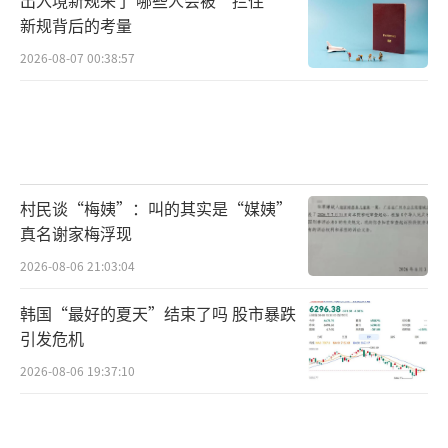
子。
新规背后的考量
2026-08-07 00:38:57
相比女队，国乒男队在本届世界杯的处境
更为严峻。在早些时候结束的小组赛中，梁靖
崑、陈垣宇、周启豪三名选手先后输给了德国
选手奥恰洛夫、邱党和弗朗西斯卡，集体折
戟。至此，国乒男队仅剩王楚钦一人闯入八
村民谈“梅姨”：叫的其实是“媒姨”
强，成为名副其实的“独苗”。王楚钦在1/4决
真名谢家梅浮现
赛中的对手是斯洛文尼亚的达科·约奇克，如
2026-08-06 21:03:04
果能够晋级，他在半决赛中极有可能对阵卫冕
韩国“最好的夏天”结束了吗 股市暴跌
冠军、巴西名将雨果·卡尔德拉诺。对于志在
引发危机
冲击个人首个世界杯单打冠军的王楚钦来说，
2026-08-06 19:37:10
每一场都是不容有失的硬仗。
从陈垣宇、梁靖崑、周启豪，再到王艺