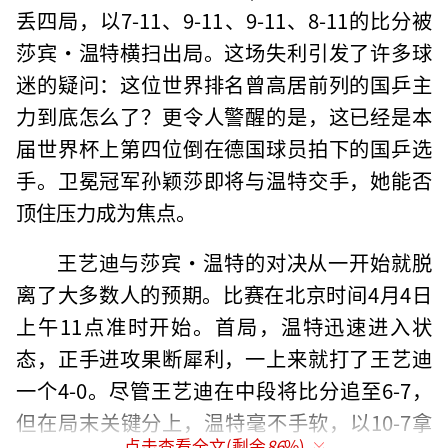
丢四局，以7-11、9-11、9-11、8-11的比分被
莎宾·温特横扫出局。这场失利引发了许多球
迷的疑问：这位世界排名曾高居前列的国乒主
力到底怎么了？更令人警醒的是，这已经是本
届世界杯上第四位倒在德国球员拍下的国乒选
手。卫冕冠军孙颖莎即将与温特交手，她能否
顶住压力成为焦点。
王艺迪与莎宾·温特的对决从一开始就脱
离了大多数人的预期。比赛在北京时间4月4日
上午11点准时开始。首局，温特迅速进入状
态，正手进攻果断犀利，一上来就打了王艺迪
一个4-0。尽管王艺迪在中段将比分追至6-7，
但在局末关键分上，温特毫不手软，以10-7拿
点击查看全文(剩余
86
%)