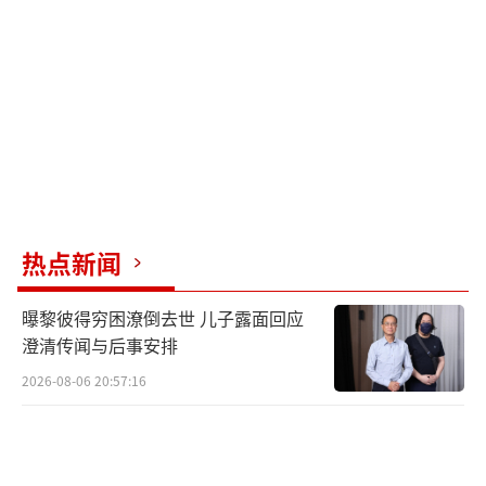
连得两分，以11-9实现了惊天逆转。这一局的
失利对王艺迪的士气和信心造成了毁灭性打
击。
带着1-3的大比分落后进入第四局，王艺迪
背水一战，开局轰出5-1。但温特已经势不可
挡，逐渐将比分追至8-8平。此时的王艺迪，在
场上明显出现了节奏混乱和心态波动。最终，
热点新闻
温特以11-8拿下第四局，从而以总比分4-0横扫
曝黎彼得穷困潦倒去世 儿子露面回应
王艺迪，职业生涯首次闯入世界杯女单四强。
澄清传闻与后事安排
整场比赛，王艺迪一局未胜，四局比赛有三局
2026-08-06 20:57:16
都只输了两分，但这毫厘之间的差距决定了比
赛的走向。这场失利也让王艺迪的世界排名积
分雪上加霜，止步八强仅获得450分，但由于有