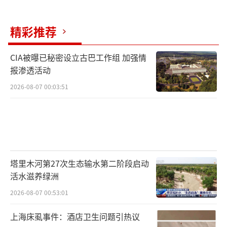
冕女单冠军，随后在新加坡大满贯赛中先后击
败朱雨玲，并在1/4决赛中以4-2“复仇”王艺
精彩推荐
迪，闯入四强。凭借一系列出色表现，她的世
CIA被曝已秘密设立古巴工作组 加强情
界排名从40名开外飙升至职业生涯新高的第11
报渗透活动
位。
2026-08-07 00:03:51
温特的强势晋级直接将压力转移到了半决
赛对手孙颖莎身上。在另一场同时段进行的女
单1/4决赛中，作为赛会头号种子和卫冕冠军的
孙颖莎轻松击败埃及18岁小将汉娜·高达，顺
塔里木河第27次生态输水第二阶段启动
利晋级四强。然而，轻松晋级并不意味着前路
活水滋养绿洲
平坦。孙颖莎的目标是在澳门实现世界杯女单
2026-08-07 00:53:01
的三连冠。自1973年女子世界杯创办以来，还
从未有任何选手达成过单打三连冠的伟业。孙
上海床虱事件：酒店卫生问题引热议