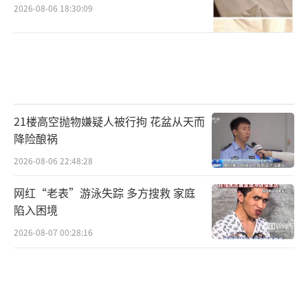
颖莎若能在2026年夺冠，将以24岁的年纪成为
2026-08-06 18:30:09
这项超过50年历史赛事中的首位三连冠得主，
其历史意义不言而喻。但正是这份沉甸甸的历
史期待构成了她肩上最重的压力。作为世界排
名第一的球员，她自然是所有对手研究的“靶
心”，每一场比赛都承载着“只能赢不能
21楼高空抛物嫌疑人被行拘 花盆从天而
降险酿祸
输”的舆论期待。
2026-08-06 22:48:28
如今，横亘在她与决赛之间的正是状态火
网红“老表”游泳失踪 多方搜救 家庭
热、刚刚横扫了王艺迪的莎宾·温特。这不仅
陷入困境
仅是一场半决赛，更是一场“矛与盾”、“正
2026-08-07 00:28:16
与奇”的较量。孙颖莎技术全面、衔接快速、
正手暴力，是当今女子乒坛主流打法的集大成
者。而温特则凭借反手防弧胶皮，走的是“怪
球手”路线，以变化和防守反击见长。两人在