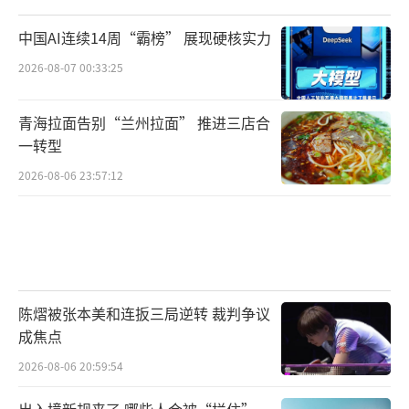
不久前的交手中互有胜负，但温特近期对王艺
中国AI连续14周“霸榜” 展现硬核实力
迪的“双杀”无疑极大地提升了她的信心。对
2026-08-07 00:33:25
于孙颖莎而言，如何快速适应温特反手胶皮制
造的非常规旋转，如何在对手顽强的防守中寻
青海拉面告别“兰州拉面” 推进三店合
找突破口，将是这场半决赛胜负的关键。国乒
一转型
女队主教练马琳和孙颖莎的场外指导邱贻可必
2026-08-06 23:57:12
须为她制定出极具针对性的战术。
王艺迪的出局也意味着国乒女单提前无缘
包揽本届世界杯的四强席位。另外两场女单1/4
决赛，陈幸同将对阵韩国选手申裕斌，王曼昱
陈熠被张本美和连扳三局逆转 裁判争议
则将迎战日本削球手桥本帆乃香。尽管陈幸同
成焦点
和王曼昱晋级的概率较大，但国乒女队“集团
2026-08-06 20:59:54
优势”的壁垒已经被温特率先撕开了一道口
出入境新规来了 哪些人会被“拦住”