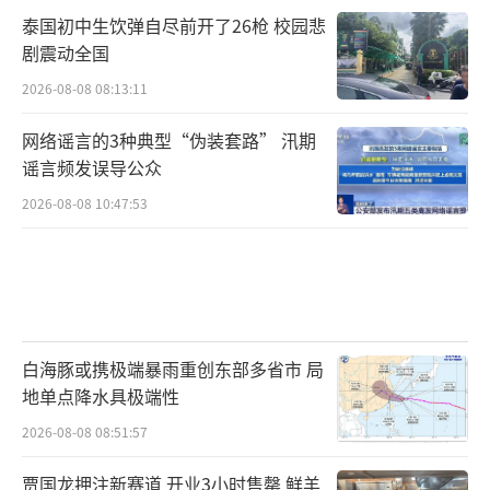
泰国初中生饮弹自尽前开了26枪 校园悲
剧震动全国
2026-08-08 08:13:11
网络谣言的3种典型“伪装套路” 汛期
谣言频发误导公众
2026-08-08 10:47:53
白海豚或携极端暴雨重创东部多省市 局
地单点降水具极端性
2026-08-08 08:51:57
贾国龙押注新赛道 开业3小时售罄 鲜羊