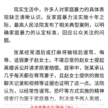
现实生活中，许多人对家庭暴力的具体表
现缺乏清晰认识。反家庭暴力法实施十年之
际，最高人民法院发布了相关典型案例，以明
确家庭暴力的认定标准，回应公众关注的问
题。
张某经常酒后或打麻将输钱后谩骂、侮
辱、诋毁妻子赵女士。不堪忍受的赵女士提起
离婚诉讼并请求损害赔偿。庭审中，张某承认
几乎每天都在辱骂妻子，且赵女士提供的微信
聊天记录和视频等证据也证明了这一点。法院
认为，以经常性谩骂、恐吓等方式实施的精神
侵害行为属于家庭暴力，判决准予两人离婚，
并判令张某支付相应的离婚损害赔偿金。此案
点击查看全文(剩余
72
%)