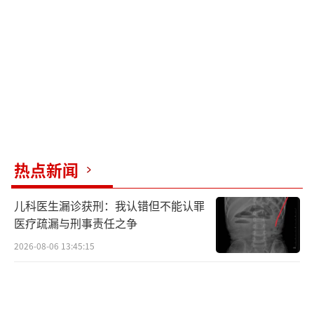
她用微信、电话联系对方。王某因此恐惧与异
性接触，无法正常社交，向法院申请人身安全
保护令并诉请离婚。法院认为，夫妻双方均有
参加生产、工作、学习和社会活动的自由，一
方不得对另一方加以限制或干涉。赵某的行为
不仅侵害了王某的身体权、健康权、名誉权，
也干涉了其人身自由，属于家庭暴力。法院依
法签发人身安全保护令，禁止赵某殴打、辱
热点新闻
骂、侮辱王某，并禁止他限制王某的正常社会
儿科医生漏诊获刑：我认错但不能认罪
交往。此案强调，爱与尊重是亲密关系的主基
医疗疏漏与刑事责任之争
调，家庭成员的人身自由、人格尊严不容侵
2026-08-06 13:45:15
犯。
陈某因残疾无独立经济来源，生活开支完
全依赖丈夫刘某。2025年6月，双方因琐事争