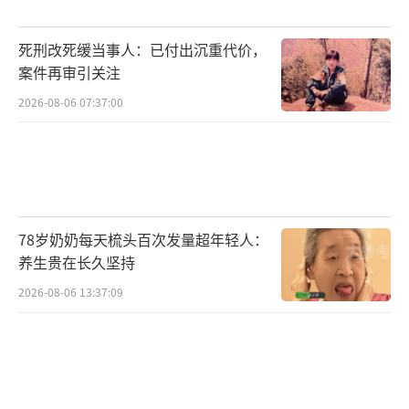
吵，刘某对陈某实施殴打，导致其听觉、视力
死刑改死缓当事人：已付出沉重代价，
受损。刘某在知晓陈某如不接受系统治疗将产
案件再审引关注
生不可逆后果的情况下，拒绝为她办理入院手
2026-08-06 07:37:00
续，并在陈某自行入院后拒绝支付医疗费用，
强制她出院。陈某妹妹垫付了入院期间的相关
费用。陈某担心刘某拒绝负担后续复查费用以
及可能实施更加严重的家庭暴力，向法院申请
人身安全保护令。法院认为，刘某在实施殴打
78岁奶奶每天梳头百次发量超年轻人：
行为后，利用其家庭经济支配地位，通过拒绝
养生贵在长久坚持
支付医疗费用、剥夺就医机会等方式实施经济
2026-08-06 13:37:09
控制，形成持续性精神压制，迫使陈某服从其
意志。这种行为符合家庭暴力的本质特征。法
院依法签发人身安全保护令，并依据“一站
式”联动闭环干预机制，向辖区派出所、居民