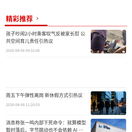
委员会发送协助执行通知书，要求监督刘某履
行裁定内容。在多方联动下，刘某主动偿还陈
精彩推荐
某妹妹垫付的款项，并依医嘱陪伴陈某复查。
孩子吵闹2小时乘客叹气反被家长怼 公
此外，法院联合相关部门为陈某制定相关岗位
共空间育儿责任引热议
长期培训计划，帮助其实现经济独立。
（责任编
2026-08-06 09:32:06
辑：0882）
周五下午弹性离岗 新休假方式引热议
2026-08-06 11:20:53
消息称张一鸣内部下死命令：就算模型
暂时落后，字节跳动也不会依赖 AI 蒸