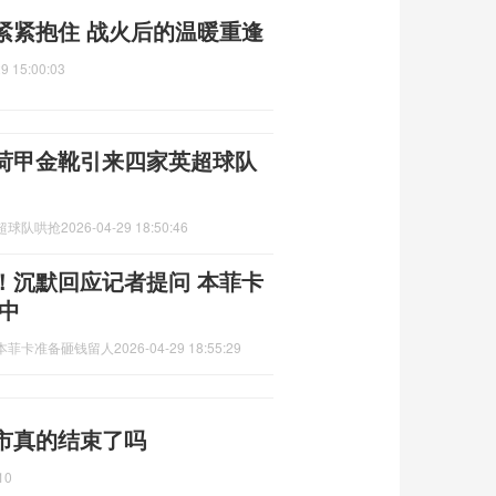
紧紧抱住 战火后的温暖重逢
9 15:00:03
荷甲金靴引来四家英超球队
超球队哄抢
2026-04-29 18:50:46
！沉默回应记者提问 本菲卡
中
本菲卡准备砸钱留人
2026-04-29 18:55:29
市真的结束了吗
10