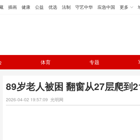
藏
插画
健康
公益
优选
法制
守艺中华
应急中国
更多
会
体育
专题
89岁老人被困 翻窗从27层爬到
2026-04-02 19:57:09
光明网