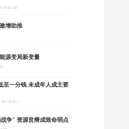
9 15:01:36
绩激增助推
 能源变局新变量
02
低至一分钱 未成年人成主要
-29 18:58:11
战争” 资源贫瘠成致命弱点