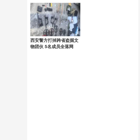
议
西安警方打掉跨省盗掘文
物团伙 5名成员全落网