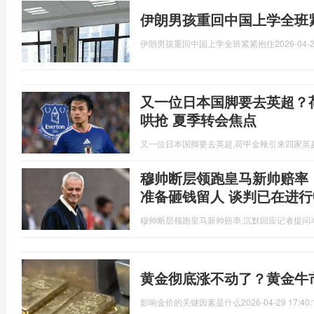
伊朗男孩重回中国上学全班
伊朗男孩重回中国上学全班紧紧抱住
2026-04-2
又一位日本国脚要去英超？
哄抢 夏季转会焦点
又一位日本国脚要去英超,荷甲金靴引来四家英
穆帅断层领跑皇马新帅赔率
准备砸钱留人 谈判已在进行
穆帅断层领跑皇马新帅赔率,沉默回应记者提问
黄金彻底涨不动了？黄金牛
影响金价的关键因素是什么
2026-04-29 17:40: