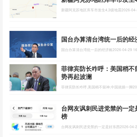
新疆阿克苏地区库车市发生4,3级地震
2026-04-
国台办算清台湾统一后的经
国台办算清台湾统一后的经济账
2026-04-29 16
菲律宾防长咋呼：美国稍不
势再起波澜
菲律宾防长咋呼,美国稍不留神,中国就插一脚
20
台网友讽刺民进党禁的一定
榜
台网友讽刺民进党禁的一定是好东西
2026-04-2