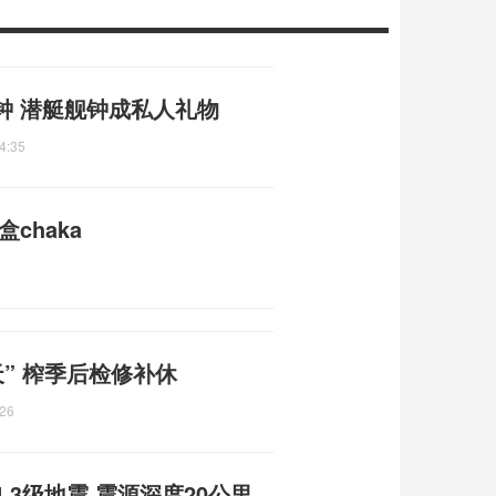
钟 潜艇舰钟成私人礼物
4:35
chaka
天” 榨季后检修补休
:26
3级地震 震源深度20公里