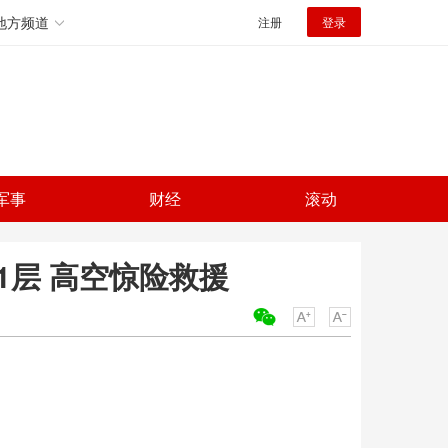
地方频道
注册
登录
军事
财经
滚动
21层 高空惊险救援
关键词：