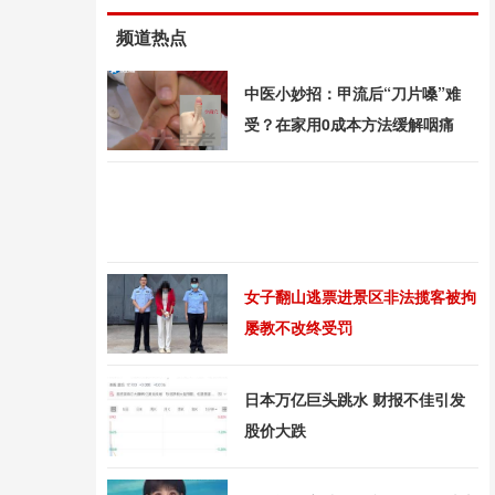
频道热点
中医小妙招：甲流后“刀片嗓”难
受？在家用0成本方法缓解咽痛
女子翻山逃票进景区非法揽客被拘
屡教不改终受罚
日本万亿巨头跳水 财报不佳引发
股价大跌