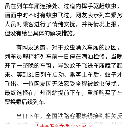
员在列车车厢连接处、过道内挥手驱赶蚊虫，
画面中时不时有蚊虫飞过。网友表示列车乘务
人员对乘客进行了情绪安抚，并将情况上报，
但没有给出具体的解决措施。
有网友透露，对于蚊虫涌入车厢的原因，
列车员解释称列车前一日停在潮汕检修，当晚
开了一整晚的车窗，导致蚊子飞进车厢藏了起
来。等到31日列车启动、乘客上车后，蚊子才
飞出。一位网友因无法忍受全程被蚊虫侵扰，
最终选择在广州南站提前下车，重新购买了车
票换乘后续列车。
当日下午，全国铁路客服热线接到相关反
映，工作人员表示列车运行途中全程处于封闭
点击查看全文(剩余
21
%)