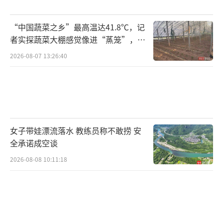
“中国蔬菜之乡”最高温达41.8℃，记
者实探蔬菜大棚感觉像进“蒸笼”，有
村民称只能凌晨两点起来干活
2026-08-07 13:26:40
女子带娃漂流落水 教练员称不敢捞 安
全承诺成空谈
2026-08-08 10:11:18