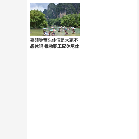
破
要领导带头休假是大家不
想休吗 推动职工应休尽休