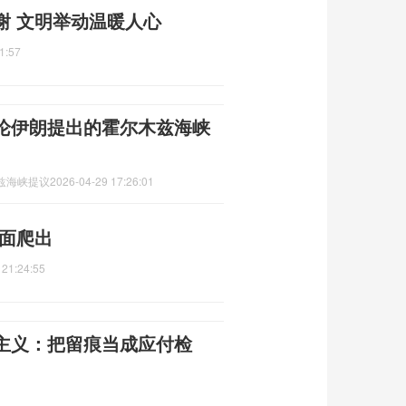
谢 文明举动温暖人心
1:57
论伊朗提出的霍尔木兹海峡
兹海峡提议
2026-04-29 17:26:01
里面爬出
 21:24:55
主义：把留痕当成应付检