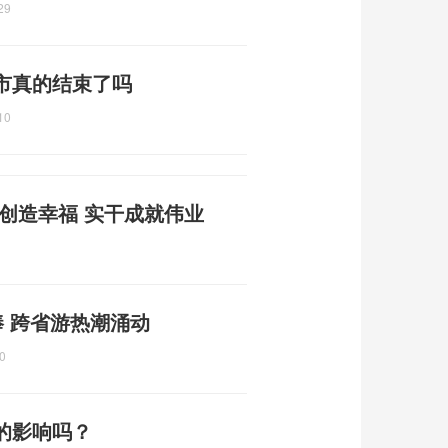
29
市真的结束了吗
10
创造幸福 实干成就伟业
捧 跨省游热潮涌动
0
的影响吗？