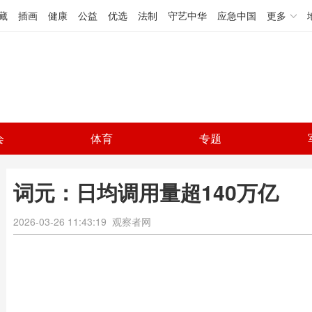
藏
插画
健康
公益
优选
法制
守艺中华
应急中国
更多
会
体育
专题
词元：日均调用量超140万亿
2026-03-26 11:43:19
观察者网