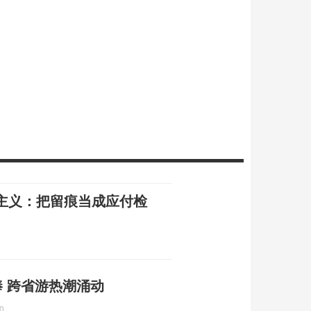
主义：把留痕当成应付检
捧 跨省游热潮涌动
0