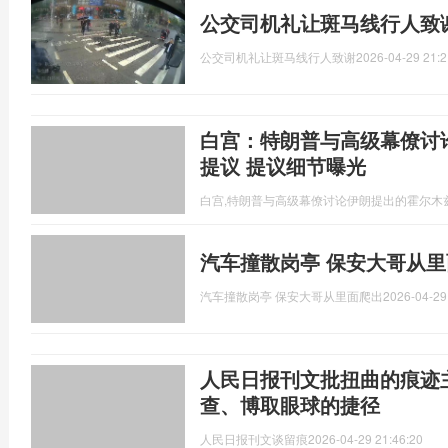
公交司机礼让斑马线行人致
公交司机礼让斑马线行人致谢
2026-04-29 21:2
白宫：特朗普与高级幕僚讨
提议 提议细节曝光
白宫,特朗普与高级幕僚讨论伊朗提出的霍尔木
汽车撞散岗亭 保安大哥从
汽车撞散岗亭 保安大哥从里面爬出
2026-04-29
人民日报刊文批扭曲的痕迹
查、博取眼球的捷径
人民日报刊文谈留痕
2026-04-29 21:46:20