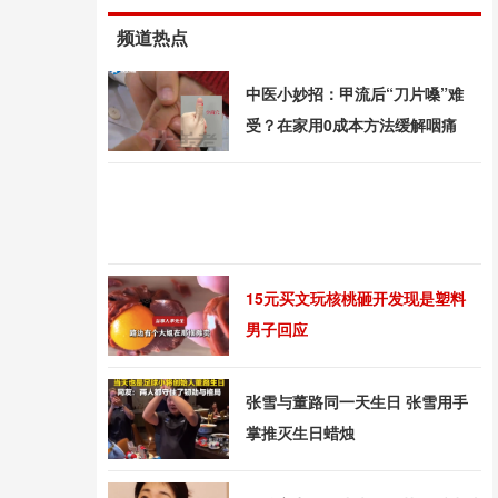
频道热点
中医小妙招：甲流后“刀片嗓”难
受？在家用0成本方法缓解咽痛
15元买文玩核桃砸开发现是塑料
男子回应
张雪与董路同一天生日 张雪用手
掌推灭生日蜡烛