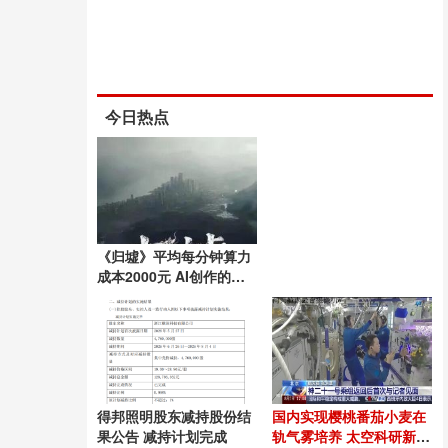
今日热点
《归墟》平均每分钟算力
成本2000元 AI创作的高
昂代价
得邦照明股东减持股份结
国内实现樱桃番茄小麦在
果公告 减持计划完成
轨气雾培养 太空科研新突