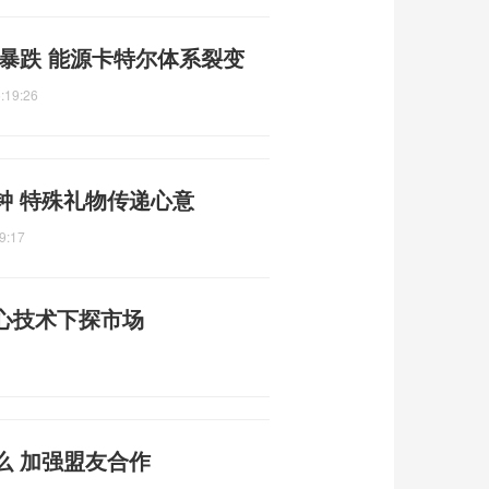
暴跌 能源卡特尔体系裂变
:19:26
钟 特殊礼物传递心意
9:17
核心技术下探市场
么 加强盟友合作