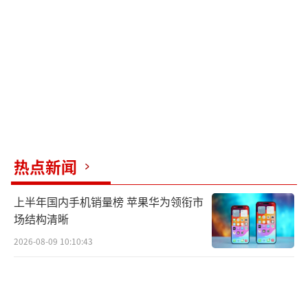
入600公里高度、50°倾角的 LEO 轨道，这是海
阳成功保障的第十八次海上发射任务。9月24日
下午，捷龙三号遥八运载火箭搭载“东方航天
港”号发射船，在山东省近海海域点火升空，
采用一箭十二星海上发射方式，将吉利星座06
组卫星和北大时空星01星共12颗卫星送入600
公里高度、50°倾角的 LEO 轨道，这是海阳成
热点新闻
功保障的第十九次海上发射任务。2026年2月1
2日，捷龙三号遥九运载火箭在我国南海海域点
上半年国内手机销量榜 苹果华为领衔市
火升空，采用一箭七星海上发射方式，将共7颗
场结构清晰
卫星送入预定轨道。
（责任编辑：zhangxiaohua）
2026-08-09 10:10:43