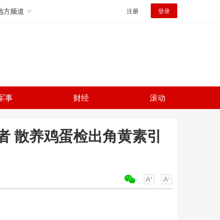
地方频道
注册
登录
军事
财经
滚动
者 散养鸡蛋检出角黄素引
关键词：