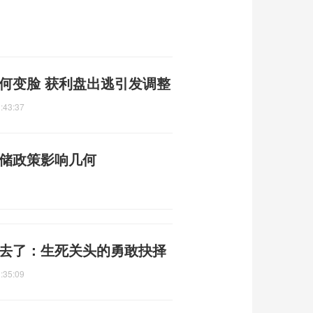
为何变脸 获利盘出逃引发调整
:43:37
联储政策影响几何
不去了：生死关头的勇敢抉择
:35:09