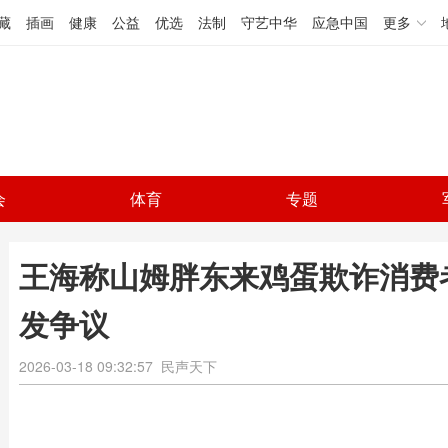
藏
插画
健康
公益
优选
法制
守艺中华
应急中国
更多
会
体育
专题
王海称山姆胖东来鸡蛋欺诈消费
发争议
2026-03-18 09:32:57
民声天下