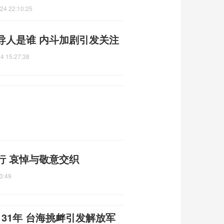
24 22:10:25
导人是谁 内斗加剧引发关注
4 15:27:38
行 哀悼与敬意交织
3:49
31年 台海挑衅引发解放军