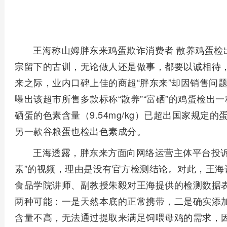
王海称山姆胖东来鸡蛋欺诈消费者 散养鸡蛋检
宗留下的古训，无论做人还是做事，都要以诚相待，以
来之际，业内口碑上佳的商超“胖东来”却因销售问题
曝出该超市所售多款标称“散养”“富硒”的鸡蛋检出
硒蛋的色素含量（9.54mg/kg）已超出国家规定的
另一款谷粮蛋也检出色素成分。
王海透露，胖东来方面向网络运营主体平台投诉
素”的视频，理由是没有官方检测结论。对此，王海
食品学院讲师、副教授朱毅对王海提供的检测数据
两种可能：一是天然本底的正常携带，二是确实添
含量不高，无法通过提取来满足饲喂母鸡的需求，