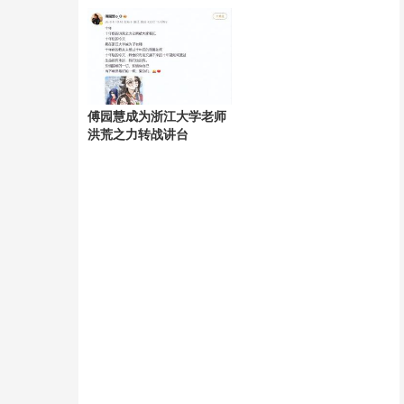
遭质疑
傅园慧成为浙江大学老师
洪荒之力转战讲台