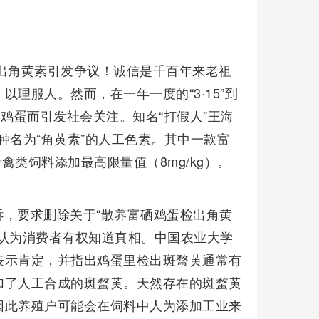
出角黄素引发争议！诚信是千百年来老祖
理服人。然而，在一年一度的“3·15”到
鸡蛋而引发社会关注。知名“打假人”王海
一种名为“角黄素”的人工色素。其中一款富
蛋禽类饲料添加最高限量值（8mg/kg）。
，要求删除关于“散养富硒鸡蛋检出角黄
认为消费者有权知道真相。中国农业大学
表示肯定，并指出鸡蛋里检出斑蝥黄通常有
加了人工合成的斑蝥黄。天然存在的斑蝥黄
因此养殖户可能会在饲料中人为添加工业来