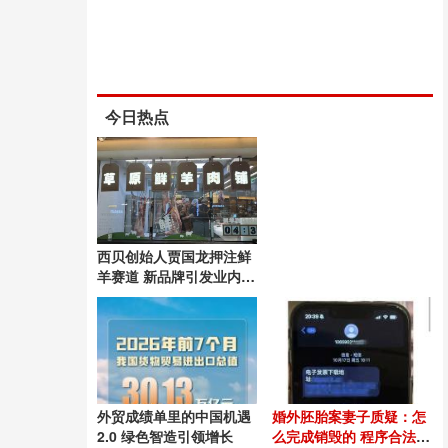
今日热点
西贝创始人贾国龙押注鲜
羊赛道 新品牌引发业内关
注
外贸成绩单里的中国机遇
婚外胚胎案妻子质疑：怎
2.0 绿色智造引领增长
么完成销毁的 程序合法性