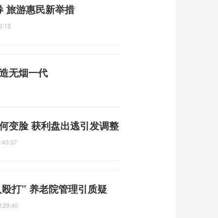
券 旅游惠民新举措
2:13
打造无烟一代
为何变脸 获利盘出逃引发调整
:43:37
人殴打” 养老院管理引质疑
2:29:40