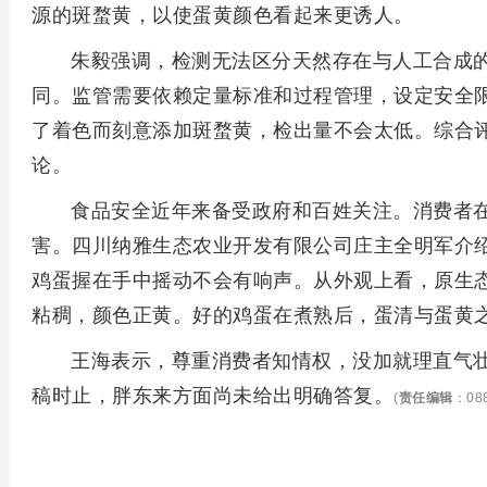
源的斑蝥黄，以使蛋黄颜色看起来更诱人。
朱毅强调，检测无法区分天然存在与人工合成
同。监管需要依赖定量标准和过程管理，设定安全
了着色而刻意添加斑蝥黄，检出量不会太低。综合
论。
食品安全近年来备受政府和百姓关注。消费者
害。四川纳雅生态农业开发有限公司庄主全明军介
鸡蛋握在手中摇动不会有响声。从外观上看，原生
粘稠，颜色正黄。好的鸡蛋在煮熟后，蛋清与蛋黄
王海表示，尊重消费者知情权，没加就理直气
稿时止，胖东来方面尚未给出明确答复。
(
责任编辑
：088