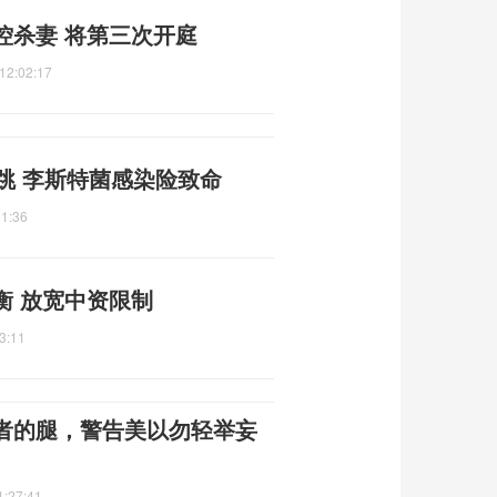
控杀妻 将第三次开庭
12:02:17
跳 李斯特菌感染险致命
01:36
衡 放宽中资限制
3:11
者的腿，警告美以勿轻举妄
1:27:41