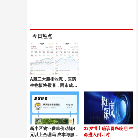
今日热点
A股三大股指收涨，医药
生物板块领涨，两市成交
2.66万亿元 市场情绪回暖
新小区物业费单价动辄4
23岁博士确诊胃癌晚期 生
元以上合理吗 成本与服务
命进入倒计时