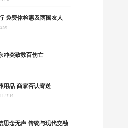
行 免费体检惠及两国友人
42:50
东冲突致数百伤亡
葬用品 商家否认寄送
11:47:16
信思念无声 传统与现代交融