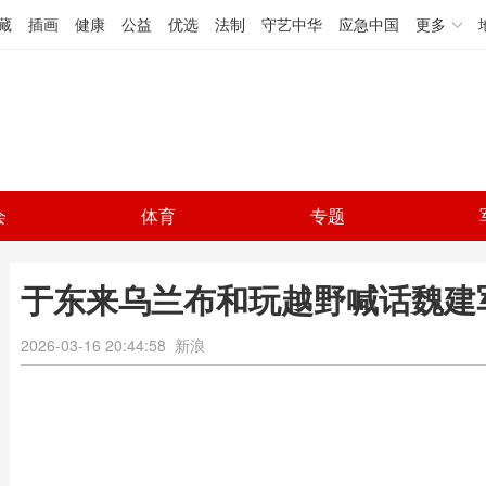
藏
插画
健康
公益
优选
法制
守艺中华
应急中国
更多
会
体育
专题
于东来乌兰布和玩越野喊话魏建
2026-03-16 20:44:58
新浪