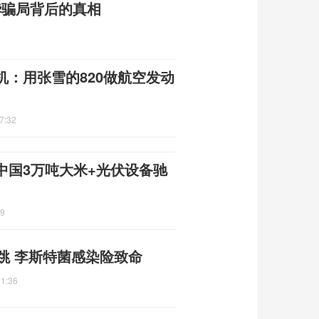
奢华骗局背后的真相
：用张雪的820做航空发动
7:32
中国3万吨大米+光伏设备驰
39
跳 李斯特菌感染险致命
01:36