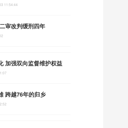
03 11:54:44
 二审改判缓刑四年
02
化 加强双向监督维护权益
1:07
 跨越76年的归乡
2:52