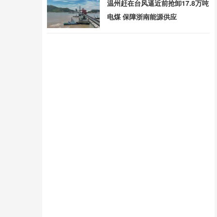
温州赶在台风逼近前抢卸17.8万吨
电煤 保障浙南能源供应