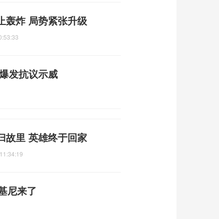
止轰炸 局势紧张升级
0:53:33
地爆发抗议示威
归故里 英雄终于回家
11:34:19
名比基尼来了