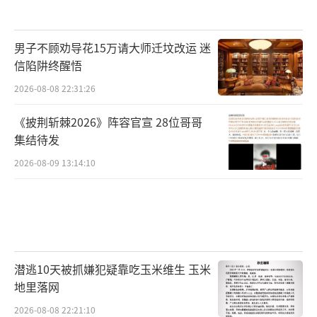
男子不顾劝导花15万请大师迁坟改运 迷
信陷阱终醒悟
2026-08-08 22:31:26
《披荆斩棘2026》阵容官宣 28位哥哥
集结待发
2026-08-09 13:14:10
潜逃10天被抓嫌犯疑靠吃玉米维生 玉米
地里落网
2026-08-08 22:21:10