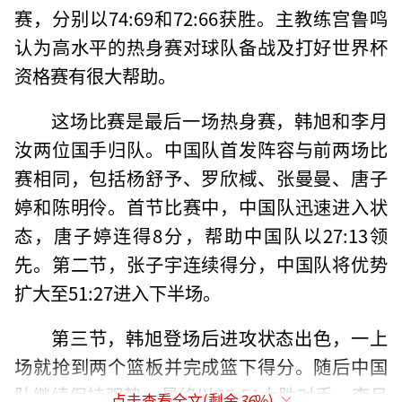
赛，分别以74:69和72:66获胜。主教练宫鲁鸣
认为高水平的热身赛对球队备战及打好世界杯
资格赛有很大帮助。
这场比赛是最后一场热身赛，韩旭和李月
汝两位国手归队。中国队首发阵容与前两场比
赛相同，包括杨舒予、罗欣棫、张曼曼、唐子
婷和陈明伶。首节比赛中，中国队迅速进入状
态，唐子婷连得8分，帮助中国队以27:13领
先。第二节，张子宇连续得分，中国队将优势
扩大至51:27进入下半场。
第三节，韩旭登场后进攻状态出色，一上
场就抢到两个篮板并完成篮下得分。随后中国
队继续保持强势，最终以85:51大胜对手。李月
点击查看全文(剩余
36
%)