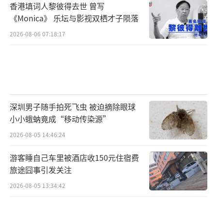
香港填词人黎彼得去世 曾写
《Monica》 乐坛与影视双栖才子陨落
2026-08-06 07:18:17
深圳男子随手拍死飞虫 被迫摘除眼球
小小蛾蚋竟成“移动传染源”
2026-08-05 14:46:24
游客睡自己车里被酒店收150元住宿费
旅途囧事引发关注
2026-08-05 13:34:42