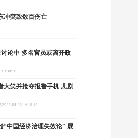
东冲突致数百伤亡
在讨论中 多名官员或离开政
 13:30:16
者大笑并抢夺报警手机 悲剧
机
2026-04-03 14:15:15
“中国经济治理失效论” 展