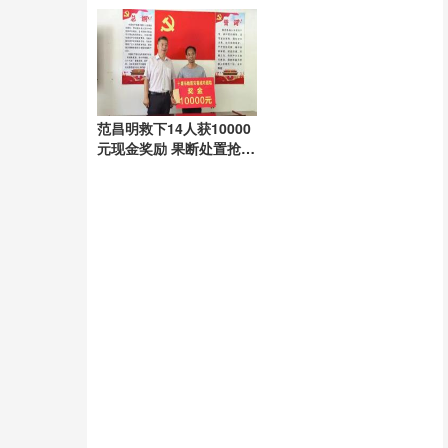
范昌明救下14人获10000
元现金奖励 果断处置抢出
生机