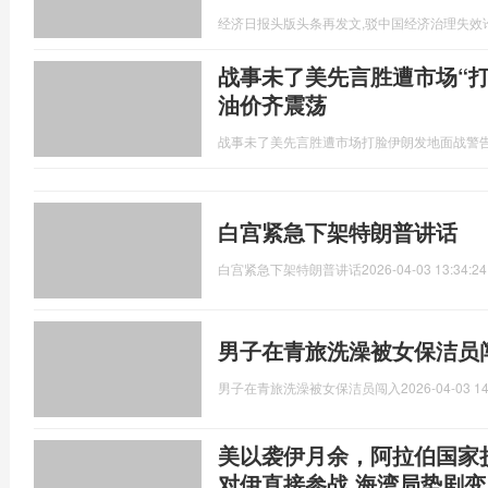
经济日报头版头条再发文,驳中国经济治理失效
战事未了美先言胜遭市场“打
油价齐震荡
战事未了美先言胜遭市场打脸伊朗发地面战警
白宫紧急下架特朗普讲话
白宫紧急下架特朗普讲话
2026-04-03 13:34:24
男子在青旅洗澡被女保洁员
男子在青旅洗澡被女保洁员闯入
2026-04-03 14
美以袭伊月余，阿拉伯国家
对伊直接参战 海湾局势剧变