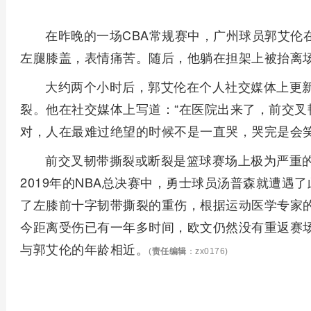
在昨晚的一场CBA常规赛中，广州球员郭艾伦
左腿膝盖，表情痛苦。随后，他躺在担架上被抬离
大约两个小时后，郭艾伦在个人社交媒体上更
裂。他在社交媒体上写道：“在医院出来了，前交叉
对，人在最难过绝望的时候不是一直哭，哭完是会笑
前交叉韧带撕裂或断裂是篮球赛场上极为严重
2019年的NBA总决赛中，勇士球员汤普森就遭遇
了左膝前十字韧带撕裂的重伤，根据运动医学专家的
今距离受伤已有一年多时间，欧文仍然没有重返赛场
与郭艾伦的年龄相近。
(
责任编辑
：zx0176)