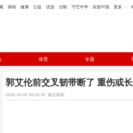
藏
插画
健康
公益
优选
法制
守艺中华
应急中国
更多
会
体育
专题
郭艾伦前交叉韧带断了 重伤或
2026-03-06 09:24:35
极目新闻