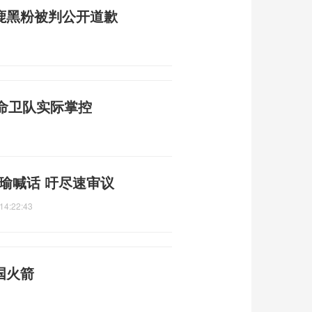
鹿黑粉被判公开道歉
命卫队实际掌控
瑜喊话 吁尽速审议
14:22:43
国火箭