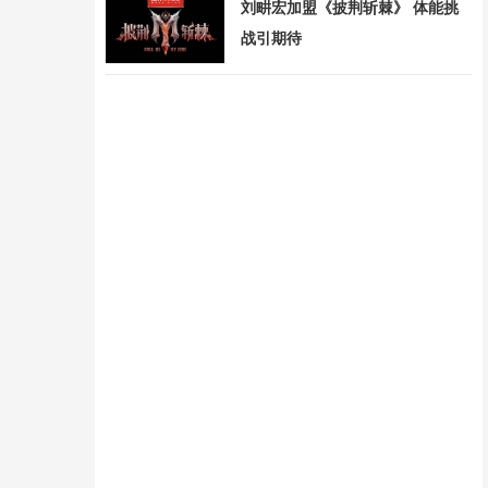
刘畊宏加盟《披荆斩棘》 体能挑
战引期待