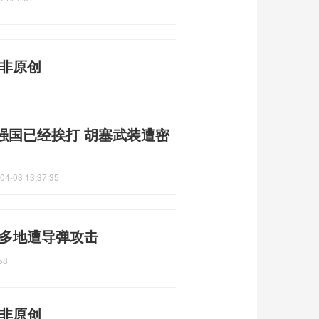
声非原创
强国已经挨打 胡塞武装遭密
04-03 13:37:35
 多地遭导弹攻击
58
声非原创