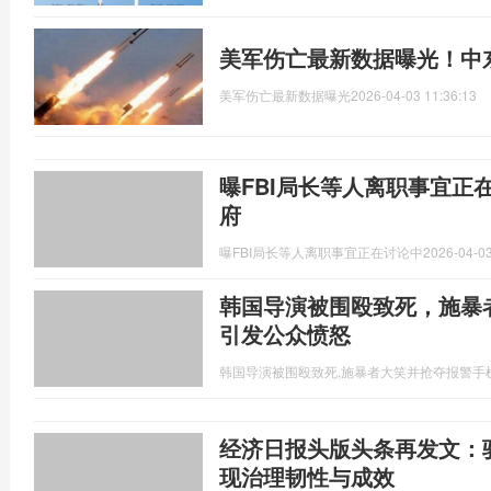
美军伤亡最新数据曝光！中
美军伤亡最新数据曝光
2026-04-03 11:36:13
曝FBI局长等人离职事宜正
府
曝FBI局长等人离职事宜正在讨论中
2026-04-03
韩国导演被围殴致死，施暴
引发公众愤怒
韩国导演被围殴致死,施暴者大笑并抢夺报警手
经济日报头版头条再发文：驳
现治理韧性与成效