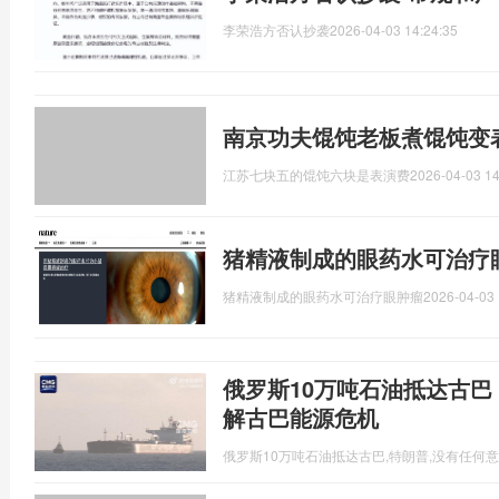
李荣浩方否认抄袭
2026-04-03 14:24:35
南京功夫馄饨老板煮馄饨变
江苏七块五的馄饨六块是表演费
2026-04-03 14
猪精液制成的眼药水可治疗
猪精液制成的眼药水可治疗眼肿瘤
2026-04-03 
俄罗斯10万吨石油抵达古巴
解古巴能源危机
俄罗斯10万吨石油抵达古巴,特朗普,没有任何