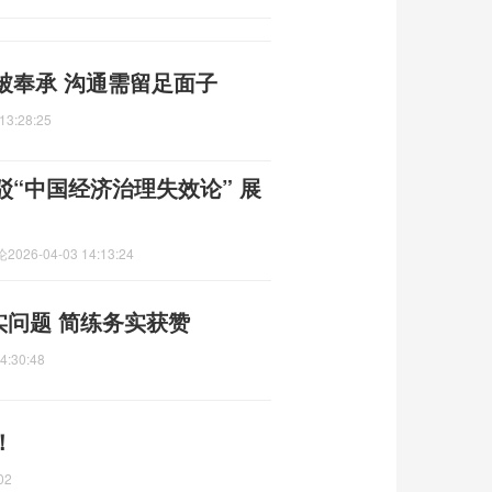
被奉承 沟通需留足面子
13:28:25
“中国经济治理失效论” 展
论
2026-04-03 14:13:24
实问题 简练务实获赞
4:30:48
！
02