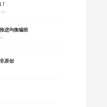
虫！
7:48
 推进均衡编班
52
声非原创