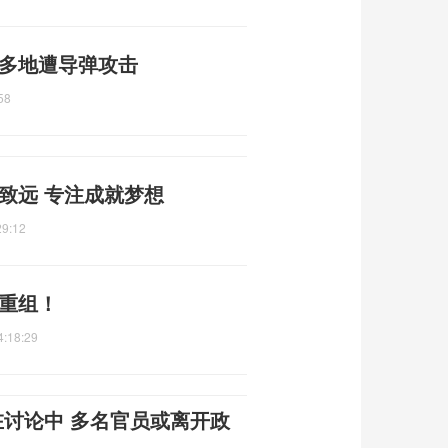
 多地遭导弹攻击
58
致远 专注成就梦想
29:12
何重组！
4:18:29
在讨论中 多名官员或离开政