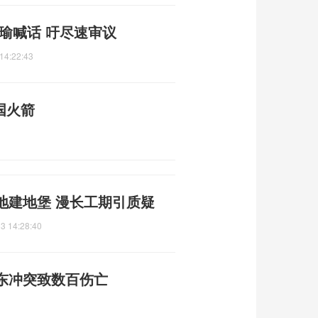
瑜喊话 吁尽速审议
14:22:43
国火箭
地建地堡 漫长工期引质疑
3 14:28:40
东冲突致数百伤亡