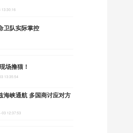
 13:30:16
命卫队实际掌控
 现场撸猫！
03 13:35:54
兹海峡通航 多国商讨应对方
-03 12:37:53