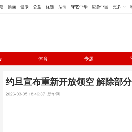
藏
插画
健康
公益
优选
法制
守艺中华
应急中国
更多
会
体育
专题
约旦宣布重新开放领空 解除部
2026-03-05 18:46:37
新华网