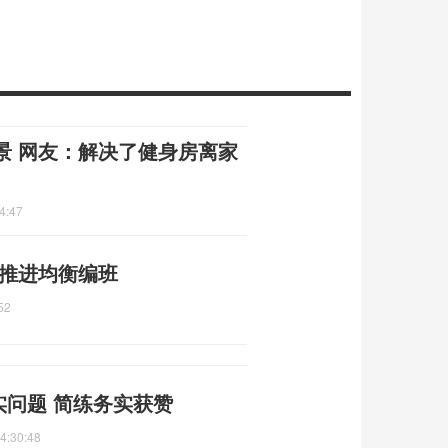
景 网友：解决了健身房离家
4:47
 推进均衡编班
52
实问题 简练务实获赞
4:30:48