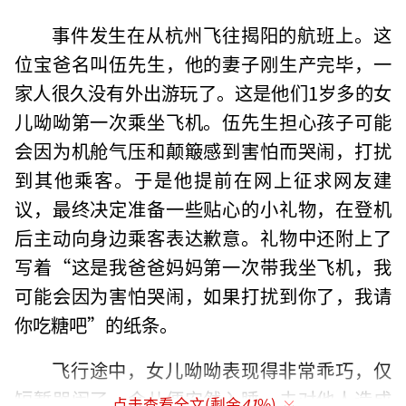
事件发生在从杭州飞往揭阳的航班上。这
位宝爸名叫伍先生，他的妻子刚生产完毕，一
家人很久没有外出游玩了。这是他们1岁多的女
儿呦呦第一次乘坐飞机。伍先生担心孩子可能
会因为机舱气压和颠簸感到害怕而哭闹，打扰
到其他乘客。于是他提前在网上征求网友建
议，最终决定准备一些贴心的小礼物，在登机
后主动向身边乘客表达歉意。礼物中还附上了
写着“这是我爸爸妈妈第一次带我坐飞机，我
可能会因为害怕哭闹，如果打扰到你了，我请
你吃糖吧”的纸条。
飞行途中，女儿呦呦表现得非常乖巧，仅
短暂哭闹了一会儿便安然入睡，未对他人造成
点击查看全文(剩余
41
%)