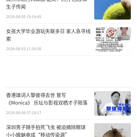
生子传闻
2026-08-05 19:19:45
女孩大学毕业游玩失联多日 家人急寻线
索
2026-08-03 11:50:30
香港填词人黎彼得去世 曾写
《Monica》 乐坛与影视双栖才子陨落
2026-08-06 07:18:17
深圳男子随手拍死飞虫 被迫摘除眼球
小小蛾蚋竟成“移动传染源”