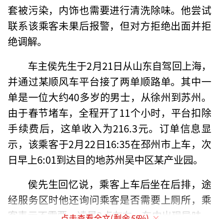
套被污染，内饰也需要进行清洗除味。他尝试
联系该乘客未果后报警，但对方拒绝出面并拒
绝调解。
车主侯先生于2月21日从山东自驾回上海，
并通过某顺风车平台接了两单顺路单。其中一
单是一位大约40多岁的男士，从徐州到苏州。
由于春节堵车，全程开了11个小时，平台扣除
手续费后，这单收入为216.3元。订单信息显
示，该乘客于2月22日16:35在邳州市上车，次
日早上6:01到达目的地苏州吴中区某产业园。
侯先生回忆说，乘客上车后坐在后排，途
经服务区时他还询问乘客是否需要上厕所，乘
客表示不需要。凌晨2点左右，车内出现异味，
点击查看全文(剩余
55
%)