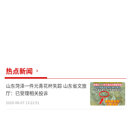
先生希望平台能帮他联系到该名乘客，要求道
歉并赔偿坐垫和洗车费用。
平台工作人员表示这种情况他们没遇到
过，既被动也无奈。平台会给予车主补偿和车
辆清洁费用，并限制涉事乘客的发单资质。不
久后，侯先生接到平台客服来电，平台愿意补
偿他坐垫和洗车费用共519元，他对这个处理方
热点新闻
案表示满意。
（责任编辑：0882）
山东菏泽一件元青花杯失踪 山东省文旅
厅：已受理相关投诉
2026-08-07 13:22:51