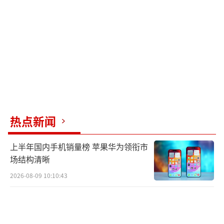
信件，表示没有西方替代品，其生计可能受到
严重影响。亚利桑那州一家无人机操控员协会
的联合创始人格雷格·雷维迪奥表示，人们选
择大疆无人机是因为其价格实惠且性能优异。
大疆在全球民用无人机市场长期保持70%
以上的市场份额，在美国消费、商用和政府等
无人机市场占有约70%至90%的份额。超过8
热点新闻
0%的美国州和地方执法机构使用大疆产品。截
上半年国内手机销量榜 苹果华为领衔市
至2025年第三季度，大疆运动相机系列以66%
场结构清晰
的全球市场份额超越美国品牌GoPro，成为全
2026-08-09 10:10:43
球运动相机市场第一；在全景相机领域，大疆
凭借单一产品迅速拿下43%的市场份额。
此前，大疆曾于2024年10月18日及2025年