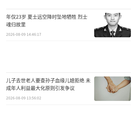
10月14日，就被列入美国国防部“中国军事企
年仅23岁 夏士远空降时坠地牺牲 烈士
业清单”（CMC List）对美国国防部提起上
魂归故里
诉。
2026-08-09 14:46:17
在2025年12月23日的外交部例行记者会
上，外交部发言人林剑回应称，中方坚决反对
美方泛化国家安全概念，划设歧视性清单，无
理打压中国企业。美方应纠正错误做法，为中
儿子去世老人要查孙子血缘儿媳拒绝 未
国企业经营提供公平、公正、非歧视的环境。
成年人利益最大化原则引发争议
（责任编辑：zhangxiaohua）
2026-08-09 13:56:02