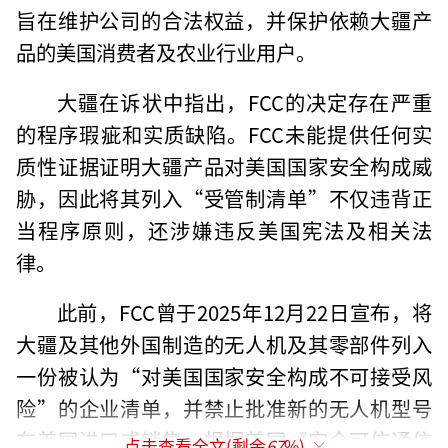
旨在维护公司的合法权益，并保护依赖大疆产
品的美国消费者及农业行业用户。
大疆在诉状中指出，FCC的决定存在严重
的程序瑕疵和实质缺陷。FCC未能提供任何实
质性证据证明大疆产品对美国国家安全构成威
胁，因此将其列入“受管制清单”不仅违背正
当程序原则，还涉嫌违反美国宪法及相关法
律。
此前，FCC曾于2025年12月22日宣布，将
大疆及其他外国制造的无人机及其零部件列入
一份被认为“对美国国家安全构成不可接受风
险”的企业清单，并禁止批准新的无人机型号
在美国进口或销售。根据美国《安全可信通信
点击查看全文(剩余
67
%)