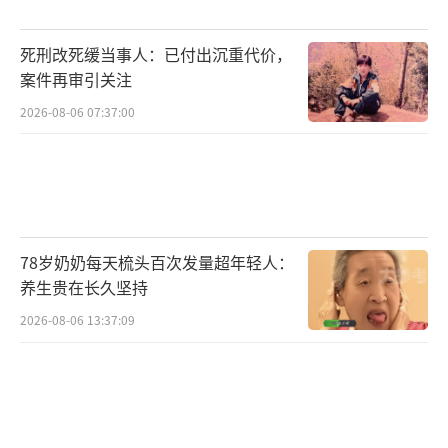
死刑改死缓当事人：已付出沉重代价，
案件再审引关注
2026-08-06 07:37:00
了解情况后，陈帅兵等人立即拨打120急救
电话。由于景区内游客众多，救护车难以快速
78岁奶奶每天梳头百次发量超年轻人：
到达，他们请求交警协助。最终，在警车的开
养生贵在长久坚持
道下，救护车顺利抵达事发地点。随后，大家
2026-08-06 13:37:09
齐心协力将这名突发疾病的男子抬上救护车，
送往医院救治。