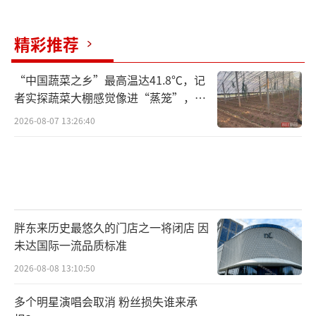
精彩推荐
“中国蔬菜之乡”最高温达41.8℃，记
者实探蔬菜大棚感觉像进“蒸笼”，有
村民称只能凌晨两点起来干活
2026-08-07 13:26:40
胖东来历史最悠久的门店之一将闭店 因
未达国际一流品质标准
2026-08-08 13:10:50
多个明星演唱会取消 粉丝损失谁来承