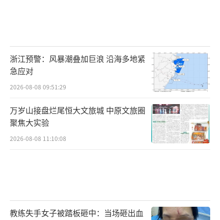
浙江预警：风暴潮叠加巨浪 沿海多地紧
急应对
2026-08-08 09:51:29
万岁山接盘烂尾恒大文旅城 中原文旅圈
聚焦大实验
2026-08-08 11:10:08
教练失手女子被踏板砸中：当场砸出血