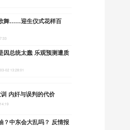
歌舞……迎生仪式花样百
7:33
是因总统太蠢 乐观预测遭质
03-02 13:28:01
训 内奸与误判的代价
14:19
袖？中东会大乱吗？ 反情报