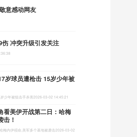
粹敬意感动网友
9伤 冲突升级引发关注
:36:38
7岁球员遭枪击 15岁少年被
15岁少年被狙击手杀害
2026-03-02 14:45:21
角看美伊开战第二日：哈梅
袭击！
,哈梅内伊殒命,美军多个基地被袭击
2026-03-02