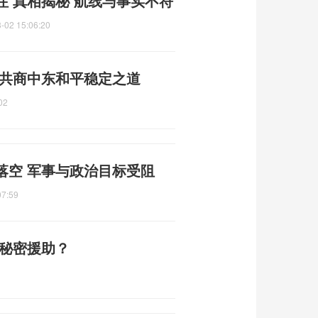
 真相揭秘 航线与事实不符
-02 15:06:20
 共商中东和平稳定之道
02
落空 军事与政治目标受阻
07:59
法秘密援助？