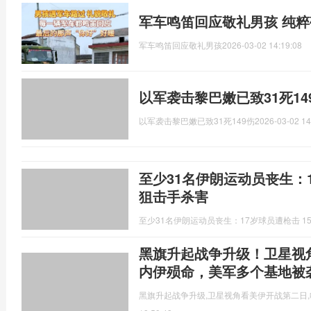
军车鸣笛回应敬礼男孩 纯
军车鸣笛回应敬礼男孩
2026-03-02 14:19:08
以军袭击黎巴嫩已致31死14
以军袭击黎巴嫩已致31死149伤
2026-03-02 14
至少31名伊朗运动员丧生：1
狙击手杀害
至少31名伊朗运动员丧生：17岁球员遭枪击 
黑旗升起战争升级！卫星视
内伊殒命，美军多个基地被
黑旗升起战争升级,卫星视角看美伊开战第二日