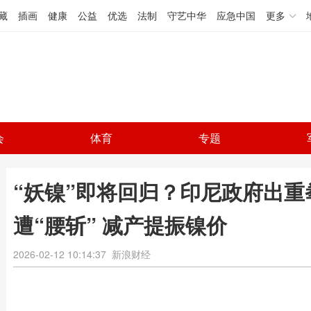
藏
插画
健康
公益
优选
法制
守艺中华
应急中国
更多
会
体育
专题
“妖镍”即将回归？印尼政府出
遭“腰斩” 减产提振镍价
2026-02-12 10:14:37
新浪财经