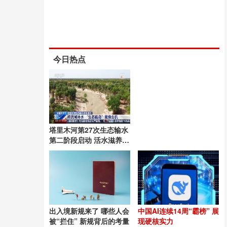
今日热点
塔里木河第27次生态输水
第二阶段启动 活水滋养绿
洲
出入境新规来了 哪些人会
中国AI连续14周“霸榜” 展
被“拦住” 新规背后的考量
现硬核实力