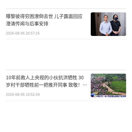
在资产配置方面，高盛仍然看好股票，认
曝黎彼得穷困潦倒去世 儿子露面回应
为全球经济环境较为强劲，通胀持续改善，利
澄清传闻与后事安排
率有所下调，这些因素通常对股市有利。建议
2026-08-06 20:57:16
在不同地区进行分散布局。按美元计价，综合
考虑股息与股价因素，预计各地区的回报率大
致相当，可在地域上保持相对均衡配置。不
过，根据预测，亚洲及新兴市场将是表现最好
的地区，可适度超配。
10年前救人上央视的小伙抗洪牺牲 30
岁村干部牺牲前一把推开同事 致敬！送
市场对AI的关注主要体现在美国超大规模
别！
2026-08-06 10:52:34
科技公司的表现上。但市场上也出现了其他竞
争者，尤其是中国的一些公司，它们同样吸引
了大量投资者关注，并积极构建大模型的基础
能力。芯片领域也备受瞩目，因为模型的持续