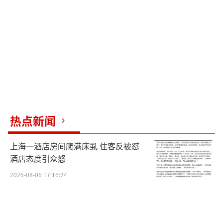
市场表现：自2009年金融危机后至去年，美国
股市持续跑赢新兴市场、亚洲及欧洲市场，尤
其是科技板块。大多数投资者在美国市场、美
元资产以及美国科技领域的持仓比例较高，导
致整体投资组合集中度上升。通过更广泛地分
散投资以实现多元化配置，有助于降低风险并
提升长期回报。去年，全球不同地区的投资回
报确实呈现出更加广泛的分布格局：中国市场
热点新闻
表现强劲，韩国等其他亚洲市场也表现良好，
上海一酒店房间爬满床虱 住客反被怼
同时欧洲许多市场也跑赢了美国。因此，回
酒店态度引众怒
报“扩散”的现象明显。预计这一趋势将持
2026-08-06 17:16:24
续，因为美国以外市场的估值更具吸引力。建
议投资者拓宽配置重点，不仅关注科技板块，
还应关注其他受益于财政支出增加的行业。