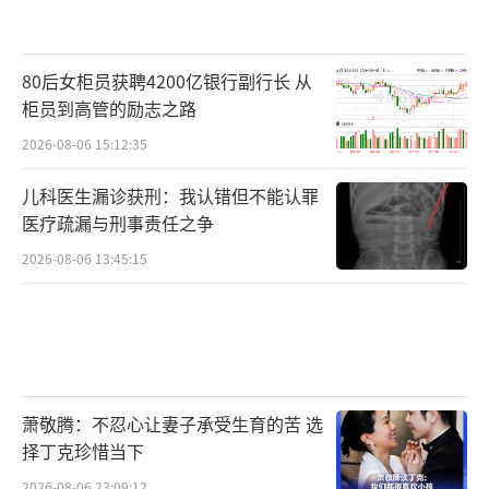
也在逐步提升。
当前确实存在多重风险。市场情绪整体偏
80后女柜员获聘4200亿银行副行长 从
乐观，如果未来经济增长不及预期，股市可能
柜员到高管的励志之路
会出现调整。不过，出现经济衰退的风险很
2026-08-06 15:12:35
低。即便增长令人失望，带来的回调也不太可
能是深度下跌。第二个风险来自全球债券收益
儿科医生漏诊获刑：我认错但不能认罪
医疗疏漏与刑事责任之争
率上行。随着各国政府持续扩大借款规模、债
2026-08-06 13:45:15
务供给增加，收益率走高的风险也在上升。这
可能会压缩估值空间并对股市形成压力。第三
个风险与市场高度集中有关。在DeepSeek发布
之后，由于美国科技股在指数中权重过高，市
场出现了一次较大幅度的调整，并一度带动标
萧敬腾：不忍心让妻子承受生育的苦 选
普500指数接近20%的回落。虽然随后迅速反
择丁克珍惜当下
弹，但这恰恰反映了高度集中的市场结构所带
2026-08-06 23:09:12