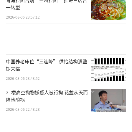
值在过去一年有所回升，但整体仍处于相对有
一转型
吸引力的水平。投资者主要关注两个方向：首
2026-08-06 23:57:12
先是中国科技类公司，看中其长期增长潜力，
而相关估值也已变得相当有吸引力。中国存在
不少增长机会，但在很大程度上仍被市场忽
视。此前，外界曾担心美国关税会对中国造成
冲击，但中国经济依然保持良好增长，尤其是
中国养老床位“三连降” 供给结构调整
出口持续扩张。这也增强了国际投资者对中国
期来临
消化并应对关税冲击能力的信心。同时，像De
2026-08-06 23:43:52
epSeek等产品的发布，向全球投资者传递了一
21楼高空抛物嫌疑人被行拘 花盆从天而
个重要信号：中国在多项前沿科技领域具备强
降险酿祸
大的竞争潜力。随着中国产业不断向价值链高
2026-08-06 22:48:28
端迈进，出口增长依然强劲，尤其是在汽车和
化工等领域。这些领域对国际投资者的吸引力