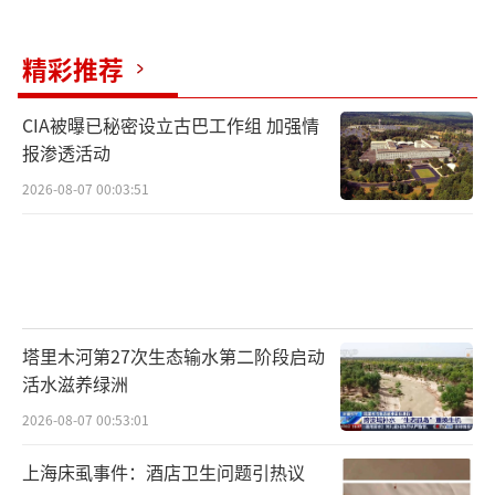
演进离不开更强算力的支撑。这些公司正在加
大资本开支，用于完善相关基础设施建设，例
精彩推荐
如能源系统和数据中心等。从这一趋势中，看
到了潜在的投资机会。其中一个方向是关注为
CIA被曝已秘密设立古巴工作组 加强情
报渗透活动
人工智能底层基础设施建设提供支持的相关行
业。同时，投资者会越来越关注应用层，即那
2026-08-07 00:03:51
些能够基于大语言模型开发出新产品和新服
务，从而开拓新的增长市场的公司。还存在一
类机会，就是那些能够利用AI技术切实提升生
产力和效率的公司，这类机会将广泛存在于多
塔里木河第27次生态输水第二阶段启动
个行业。例如，在医疗健康领域，AI可以加速
活水滋养绿洲
创新和药物研发；在金融行业，由于需要处理
2026-08-07 00:53:01
大量数据，AI同样可以显著提升效率。
上海床虱事件：酒店卫生问题引热议
高盛并不认为目前存在AI泡沫。尽管AI及