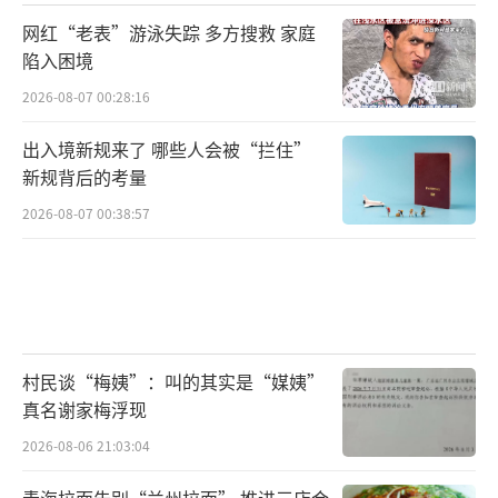
兴市场的表现一直不及美国市场。不过，目前
网红“老表”游泳失踪 多方搜救 家庭
出现了一些有利于新兴市场的条件：例如强劲
陷入困境
的本土经济增长，这一点已在多个国家显现；
2026-08-07 00:28:16
再加上美元走弱、美国利率下行，这样的环境
出入境新规来了 哪些人会被“拦住”
通常对新兴市场非常有利。由于长期表现落
新规背后的考量
后，许多新兴市场在相对估值层面仍然偏低，
2026-08-07 00:38:57
具备一定吸引力。高盛特别看好中国，这一点
与去年相同。同时，在其他一些新兴市场中，
也看到了类似的机会：内需正在回暖、估值偏
低，部分市场还拥有与AI发展密切相关的关键
资源。这些市场在今年同样具有较强吸引力。
村民谈“梅姨”：叫的其实是“媒姨”
真名谢家梅浮现
中国股市对高盛来说具有吸引力。一方
2026-08-06 21:03:04
面，看好其盈利增长前景；另一方面，尽管估
青海拉面告别“兰州拉面” 推进三店合