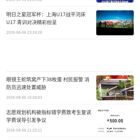
来的脆弱性。如果未来AI应用推进速度不及预
明日之星冠军杯：上海U17战平河床
期，或者竞争加剧、压缩利润率，都可能再次
U17 青训对决精彩纷呈
引发市场回调。应对这些风险的最佳方式是继
2026-08-06 23:18:26
续保持投资，因为当前宏观环境整体仍然有利
于股票市场；同时，更重要的是在地区、行业
和主题之间进一步分散配置，提升组合的多元
化程度，从而在风险调整后获得更优的回报。
（责任编辑：0764）
眼镜王蛇筑窝产下38枚蛋 村民报警 消
防员迅速处置威胁
2026-08-06 15:30:03
志愿规划机构被指标错学费致考生复读
学费误导引发争议
2026-08-06 21:25:11