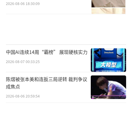
2026-08-06 18:30:09
相关科技公司的表现非常出色，但这主要源于
其强劲的盈利增长。主导科技公司的估值水平
显著低于历史上金融泡沫时期的典型水平。虽
然它们的估值高于美股其他板块，但大致仅为2
5年前科技泡沫时期最大公司估值水平的一半左
中国AI连续14周“霸榜” 展现硬核实力
右。目前尚未看到企业明显通过资本市场进行
2026-08-07 00:33:25
股权或债务融资来支撑这轮资本支出。到目前
为止，这些投资主要仍来自企业自身创造的内
陈熠被张本美和连扳三局逆转 裁判争议
部利润。不过，去年确实出现了一个转变迹
成焦点
象：许多大型AI公司开始在信贷市场上增加融
2026-08-06 20:59:54
资。这表明市场热情正在升温，但距离形成真
正的泡沫仍有相当长的距离。
高盛建议增持新兴市场资产。多年来，新