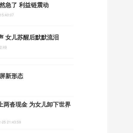
然急了 利益链震动
15:40:07
声 女儿苏醒后默默流泪
2:49
大屏新形态
上两沓现金 为女儿卸下世界
-25 21:43:59