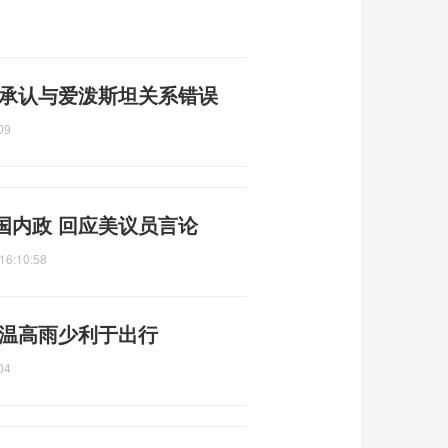
 承认与爱泼斯坦关系错误
09
国内政 回应美议员言论
16:10:58
 温高雨少利于出行
04