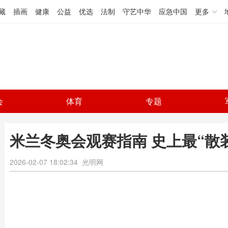
藏
插画
健康
公益
优选
法制
守艺中华
应急中国
更多
会
体育
专题
米兰冬奥会观赛指南 史上最“散
2026-02-07 18:02:34
光明网