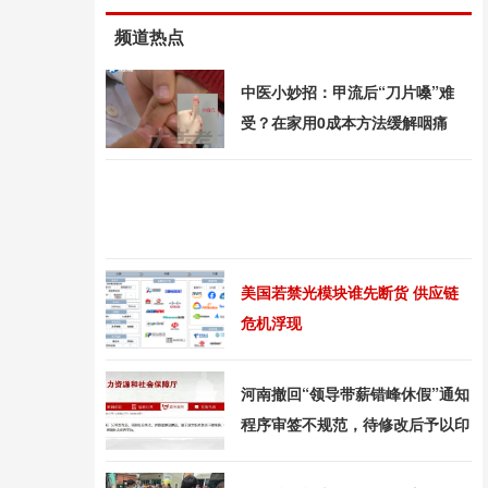
频道热点
中医小妙招：甲流后“刀片嗓”难
受？在家用0成本方法缓解咽痛
美国若禁光模块谁先断货 供应链
危机浮现
河南撤回“领导带薪错峰休假”通知
程序审签不规范，待修改后予以印
发