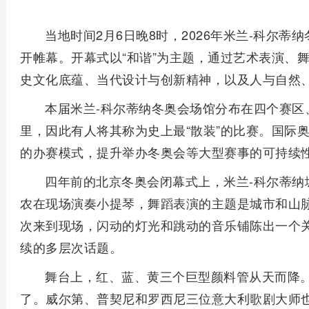
当地时间2月6日晚8时，2026年米兰-科尔
开帷幕。开幕式以“和谐”为主题，通过艺术表演、
史文化底蕴、当代设计与创新精神，以及人与自然
本届米兰-科尔蒂纳冬奥会场馆分布在四个赛区
里，因此有人将其称为史上最“散装”的比赛。国际
的办赛模式，提升举办冬奥会等大型赛事的可持续
四年前的北京冬奥会闭幕式上，米兰-科尔蒂纳
农在现场演奏小提琴，舞蹈表演的主题是城市和山脉
次来到现场，闪动的灯光和跳动的音乐铺陈出一个
续的多层次话题。
舞台上，红、蓝、黄三个巨型颜料管从天而降
了。威尔第、普契尼和罗西尼三位意大利歌剧大师