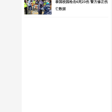
泰国校园枪击6死23伤 警方修正伤
亡数据