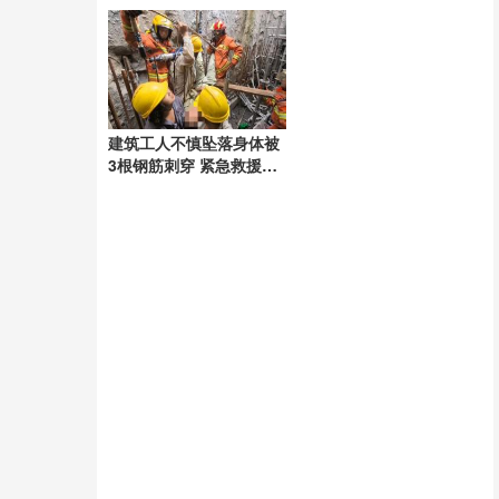
建筑工人不慎坠落身体被
3根钢筋刺穿 紧急救援成
功分离