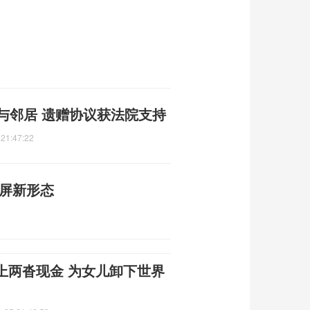
与邻居 遗赠协议获法院支持
 21:47:22
大屏新形态
上两沓现金 为女儿卸下世界