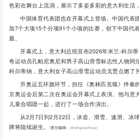
色彩在舞台上流淌，展示了多姿多彩的意大利生活
中国体育代表团也在开幕式上登场。中国代表团由
加7个大项15个分项91个小项的比赛，创下中国
最。
开幕式上，意大利总统宣布2026年米兰-科
奇运动员孔帕尼奥尼和男子高山滑雪标志性人物阿尔
科尔蒂纳，意大利女子高山滑雪运动员戈贾点燃了
升奥运五环旗环节，担任《奥林匹克颂》伴奏的
京奥运会后第二次在奥运会开幕式上表演。他与意
儿童合唱团一起，进行了一场合作演出。
从2月7日到2月22日，冰壶、滑雪、速滑、冰
牌将陆续诞生。
(
责任编辑
：zhangxiaohua)