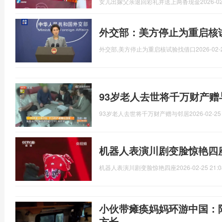
女儿出嫁父亲退回彩礼并送上两沓现金
2026-02
外交部：美方停止为重启核
外交部,美方停止为重启核试验找借口
2026-02-
93岁老人去世将千万财产赠
93岁老人去世将千万财产赠与邻居
2026-02-25
机器人表演川剧变脸惊艳四
机器人表演川剧变脸惊艳四座
2026-02-25 21:0
小伙带瘫痪妈妈环游中国：
方长