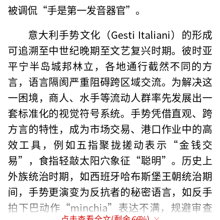
被调侃“手是第一发音器官”。
意大利手势文化（Gesti Italiani）的形成
可追溯至中世纪晚期至文艺复兴时期。彼时亚
平宁半岛城邦林立，各地通行截然不同的方
言，语言隔阂严重阻碍跨区域交流。为解决这
一困境，商人、水手等流动人群率先发展出一
套标准化的视觉符号系统。手势凭借直观、跨
方言的特性，成为市场交易、港口作业中的高
效工具，例如五指聚拢搓动表示“金钱交
易”，食指轻敲太阳穴象征“聪明”。历史上
外族统治时期，如西班牙哈布斯堡王朝统治期
间，手势更演变为反抗者的秘密语言，如反手
拍下巴动作“minchia”表达不满，规避审查
点击查看全文(剩余
66
%)