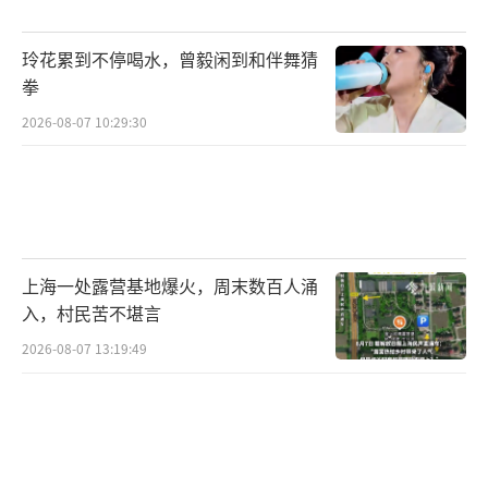
动荡与社会文化共同作用的结晶。它从解决沟
通障碍的实用工具，演变为承载民族情感的艺
玲花累到不停喝水，曾毅闲到和伴舞猜
术符号，最终成为跨越国界的文化介质。正如
拳
冬奥会表演所昭示的，在意大利人舞动的双手
2026-08-07 10:29:30
间，人类沟通的原始本能与文明演进的智慧达
成完美共振。这种无需翻译的“视觉方言”，
不仅延续了地中海的古老记忆，更以鲜活姿态
证明肢体本就是人类最本真的诗行。
（责任编辑：z
上海一处露营基地爆火，周末数百人涌
x0001）
入，村民苦不堪言
2026-08-07 13:19:49