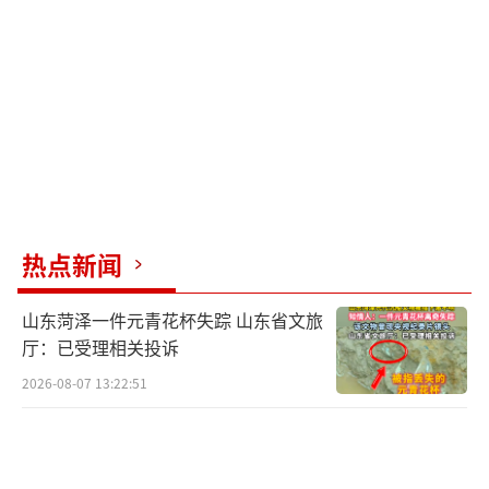
将手势融入舞台剧，通过《那不勒斯百万富
翁》等作品使其升华为艺术符号；电影黄金时
代，如费里尼的《甜蜜的生活》，更让意大利
手势成为国际认知的文化名片。
面对数字时代冲击，意大利手势文化展现
出惊人适应性。2026年米兰开幕式将手势编入
正式表演环节，“手捏小球晃动”代表浓缩咖
热点新闻
啡，“食指画圈”寓意催促，引发全球模仿热
潮。帕多瓦大学建立“意大利手势语料库”，
山东菏泽一件元青花杯失踪 山东省文旅
收录250余种标准动作并分析其神经认知机制，
厅：已受理相关投诉
证实手势与口语在大脑中同等重要。欧盟也将G
2026-08-07 13:22:51
esti Italiani列入非物质文化遗产候选名单。
意大利手势语的形成，是地理隔阂、历史