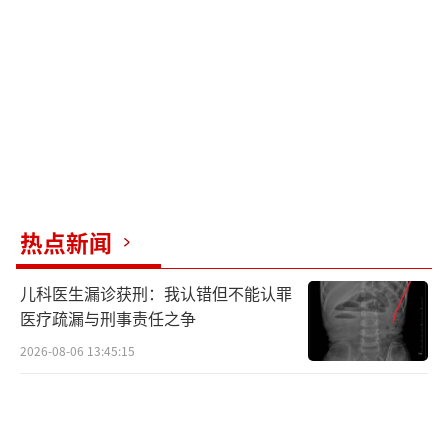
较为常见，传染途径多样，症状不典型，隐匿
性强。很多患者初期被当作普通发热治疗，直
到病情迁延才得到确诊。因此，详细询问饮食
史和接触史对诊断此类疾病至关重要。
随着冬季牛羊肉消费旺季来临，布病感染
风险增加。提醒广大市民在选购牛羊肉时选择
正规渠道，烹饪时务必彻底煮熟，厨房内要生
热点新闻
熟分开，处理生肉后及时洗手消毒。若出现持
续高热、多汗、肌肉关节疼痛等症状且有牛羊
儿科医生漏诊获刑：我认错但不能认罪
接触史或食用史，应及时就医并告知医生相关
医疗疏漏与刑事责任之争
暴露史，避免延误诊治。
2026-08-06 13:45:15
（责任编辑：0882）