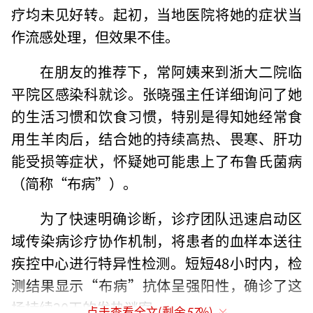
疗均未见好转。起初，当地医院将她的症状当
作流感处理，但效果不佳。
在朋友的推荐下，常阿姨来到浙大二院临
平院区感染科就诊。张晓强主任详细询问了她
的生活习惯和饮食习惯，特别是得知她经常食
用生羊肉后，结合她的持续高热、畏寒、肝功
能受损等症状，怀疑她可能患上了布鲁氏菌病
（简称“布病”）。
为了快速明确诊断，诊疗团队迅速启动区
域传染病诊疗协作机制，将患者的血样本送往
疾控中心进行特异性检测。短短48小时内，检
测结果显示“布病”抗体呈强阳性，确诊了这
场持续20天的发热谜案。
点击查看全文(剩余
57
%)