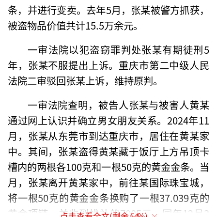
条，并进行变卖。去年5月，张某被警方抓获，
被盗物品价值共计15.5万余元。
一审法院以犯盗窃罪判处张某有期徒刑5
年，张某不服提出上诉。重庆市第二中级人民
法院二审驳回张某上诉，维持原判。
一审法院查明，被告人张某与被害人黄某
通过网上认识并确立男女朋友关系。2024年11
月，张某从东莞市到达重庆市，居住在黄某家
中。其间，张某盗得黄某藏于饭厅上方吊顶卡
槽内的两根各100克和一根50克的黄金金条。当
月，张某离开黄某家中，前往某国际珠宝城，
将一根50克的黄金金条换购了一根37.039克的
黄金项链，并收到找补的7005元。同年12月3
点击查看全文(剩余
54
%)