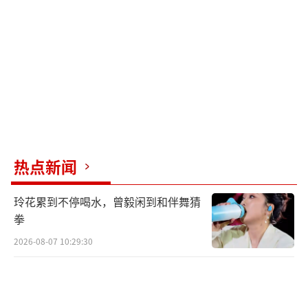
上有张某的身份证、电话号码及两根黄金金条
的信息，金条上的编号与黄某购买金条的编号
一致，可以证实张某出售的200克金条系黄某被
盗的金条。相关证据也证实张某曾到金店用从
黄某处盗取的50克金条换购一条黄金项链，之
后又将该项链出售给他人。因此，二审法院认
定张某的行为构成盗窃罪，驳回上诉，维持原
热点新闻
判。
（责任编辑：0764）
玲花累到不停喝水，曾毅闲到和伴舞猜
拳
2026-08-07 10:29:30