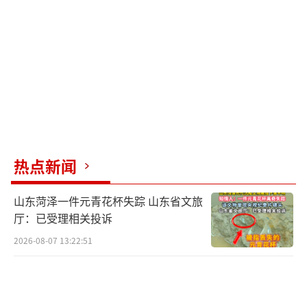
查结果无明显异常，李先生当晚回家。但因胸
痛严重，他在医院注射了止痛针。
随着止痛针失效，李先生的胸痛感在16日
晚再次出现，并且痰液中出现血丝。尽管如
此，他选择继续坚持，只到镇上的医院输液缓
解，并于18日到单位正常上夜班，19日清晨回
到家中休息。然而，胸痛和咳嗽情况仍未见明
热点新闻
显缓解。两人决定在1月20日向单位请假，再次
山东菏泽一件元青花杯失踪 山东省文旅
前往医院检查。不幸的是，19日夜间南阳下起
厅：已受理相关投诉
大雪，导致20日早上路面结冰湿滑，他们未能
2026-08-07 13:22:51
及时去医院，悲剧就这样发生了。
李先生的同事何先生表示，李先生平日里
工作认真负责，鲜少请假。但在20日这天请了