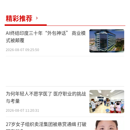
意，前往广州务工。
精彩推荐
因此，事发时彭女士不在丈夫身边，未能
见到最后一面。这成为她最大的遗憾之一。
（责
AI终结印度三十年“外包神话” 商业模
式被颠覆
任编辑：0882）
2026-08-07 09:25:50
为何年轻人不愿学医了 医疗职业的挑战
与考量
2026-08-07 11:20:31
27岁女子组织卖淫集团被悬赏通缉 打破