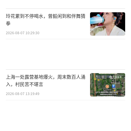
病假。何先生回忆说，此前李先生曾提及自己
玲花累到不停喝水，曾毅闲到和伴舞猜
有些胸痛胸闷感觉，怀疑是感冒咳嗽导致的。
拳
但两人并未将此放在心上。1月20日早上8点15
2026-08-07 10:29:30
分左右，何先生还曾微信语音和李先生通话，
没想到这竟成了两人的最后一通电话。
何先生提到，李先生家过得并不富裕，公
婆、夫妇二人和三个孩子住在一处平房里，家
上海一处露营基地爆火，周末数百人涌
中主要收入来源是李先生每月五六千元的工
入，村民苦不堪言
资。彭女士也曾摆摊卖炸串，父母务农，经济
2026-08-07 13:19:49
条件拮据。祸不单行，2025年春节前，彭女士
的公公被查出慢性疾病，每半个月需到医院复
诊住院。沉重的医疗负担让她有了外出务工挣
钱的想法。于是她在2025年年中停掉炸串生