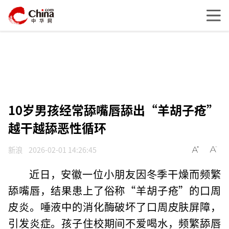
10岁男孩经常舔嘴唇舔出“羊胡子疮”
越干越舔恶性循环
新浪
2026-02-01 14:26:45
近日，安徽一位小朋友因冬季干燥而频繁
舔嘴唇，结果患上了俗称“羊胡子疮”的口周
皮炎。唾液中的消化酶破坏了口周皮肤屏障，
引发炎症。孩子住校期间不爱喝水，频繁舔唇