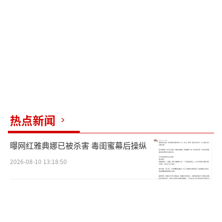
最多得分纪录。除了东契奇之外，老将詹姆斯
贡献了20分，艾顿砍下28分。三人联手得到85
分，其余球员也不甘示弱，有57分入账，共有1
3名球员依次登场每个人都有得分。面对湖人的
强大攻势，奇才毫无胜机，主场球迷只能摇头
叹息。
湖人堪称奇才克星，本场比赛是他们连续
热点新闻
第七次击败对手。取胜之后，湖人的排名超越
曝网红雅典娜已被杀害 毒闺蜜幕后操纵
了森林狼来到西部第五。如果这种势头继续保
2026-08-10 13:18:50
持下去，直接晋级季后赛不成问题。
（责任编辑：0
764）