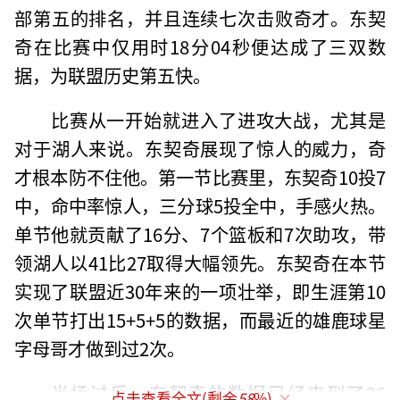
部第五的排名，并且连续七次击败奇才。东契
奇在比赛中仅用时18分04秒便达成了三双数
据，为联盟历史第五快。
比赛从一开始就进入了进攻大战，尤其是
对于湖人来说。东契奇展现了惊人的威力，奇
才根本防不住他。第一节比赛里，东契奇10投7
中，命中率惊人，三分球5投全中，手感火热。
单节他就贡献了16分、7个篮板和7次助攻，带
领湖人以41比27取得大幅领先。东契奇在本节
实现了联盟近30年来的一项壮举，即生涯第10
次单节打出15+5+5的数据，而最近的雄鹿球星
字母哥才做到过2次。
半场过后，东契奇的数据已经来到了26
点击查看全文(剩余
58
%)