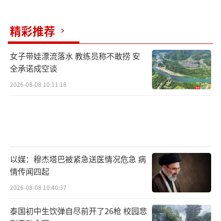
精彩推荐
女子带娃漂流落水 教练员称不敢捞 安
全承诺成空谈
2026-08-08 10:11:18
以媒：穆杰塔巴被紧急送医情况危急 病
情传闻四起
2026-08-08 10:40:37
泰国初中生饮弹自尽前开了26枪 校园悲