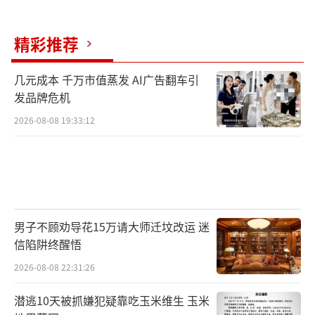
精彩推荐
几元成本 千万市值蒸发 AI广告翻车引
发品牌危机
2026-08-08 19:33:12
男子不顾劝导花15万请大师迁坟改运 迷
信陷阱终醒悟
2026-08-08 22:31:26
潜逃10天被抓嫌犯疑靠吃玉米维生 玉米