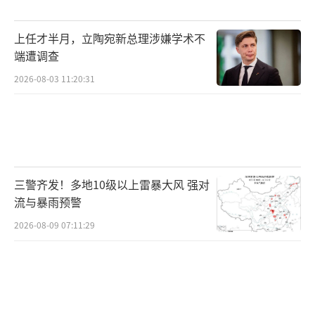
故报警电话122、反诈预警劝阻专线96110寻求
帮助。
（责任编辑：0882）
上任才半月，立陶宛新总理涉嫌学术不
端遭调查
2026-08-03 11:20:31
三警齐发！多地10级以上雷暴大风 强对
流与暴雨预警
2026-08-09 07:11:29