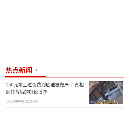
机构报告预计起飞时刻和准备情况，经确认后
方可起飞。《无人驾驶航空器飞行管理暂行条
例》规定，民用无人机未经实名登记实施飞行
活动将被处罚，真高120米以上空域、机场周边
等8类区域均为管制空域，未经批准飞行也将受
到相应处罚。新修订的《中华人民共和国治安
管理处罚法》第四十六条则规定，违反有关法
热点新闻
律法规关于飞行空域管理规定的，情节较重者
将面临拘留处罚。
150元车上过夜费到底谁被做局了 真相
反转背后的舆论博弈
合规飞行需自觉遵守相关法律法规，共同
2026-08-08 22:34:07
维护安全有序的低空环境，让无人机真正成为
服务生活、赋能发展的工具。若有相关问题或
线索，可拨打报警和紧急求助电话110、交通事