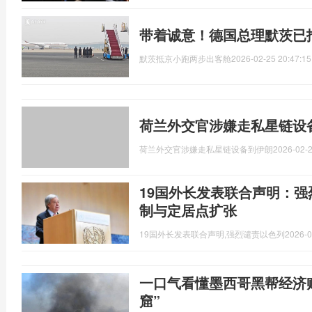
带着诚意！德国总理默茨已
默茨抵京小跑两步出客舱
2026-02-25 20:47:15
荷兰外交官涉嫌走私星链设
荷兰外交官涉嫌走私星链设备到伊朗
2026-02-2
19国外长发表联合声明：
制与定居点扩张
19国外长发表联合声明,强烈谴责以色列
2026-0
一口气看懂墨西哥黑帮经济账
窟”