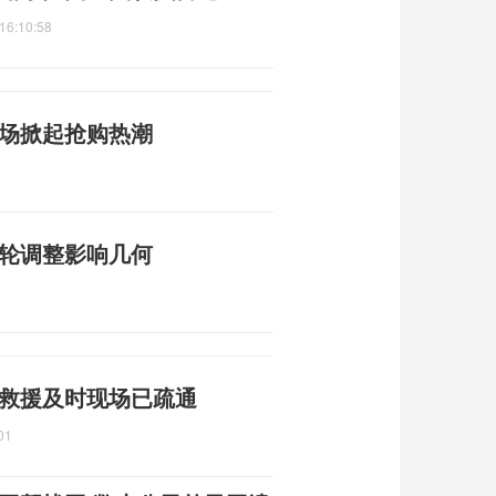
16:10:58
市场掀起抢购热潮
一轮调整影响几何
 救援及时现场已疏通
01