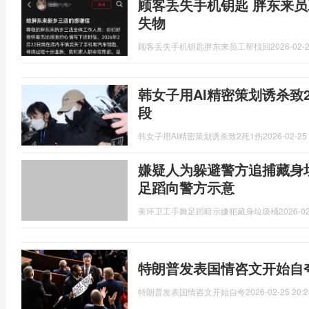
顾客丢失手机钥匙 胖东来员
失物
顾客丢失手机钥匙胖东来员工帮找回
2026-02-2
韩女子用AI精密策划诱杀致
段
韩女子用AI精密策划诱杀致2死1伤
2026-02-25 
嫌疑人为躲避警方追捕藏身
足蹈向警方示意
美环卫工手舞足蹈暗示嫌犯藏身垃圾桶
2026-02
特朗普发表国情咨文开始自
特朗普发表国情咨文开始自夸
2026-02-25 20:2