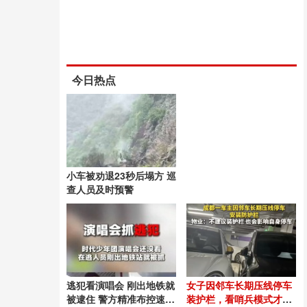
今日热点
小车被劝退23秒后塌方 巡
查人员及时预警
逃犯看演唱会 刚出地铁就
女子因邻车长期压线停车
被逮住 警方精准布控速擒
装护栏，看哨兵模式才发