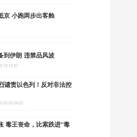
抵京 小跑两步出客舱
备到伊朗 违禁品风波
5 16:15:57
强烈谴责以色列！反对非法控
2-25 20:34:25
 毒王丧命，比索跌进“毒