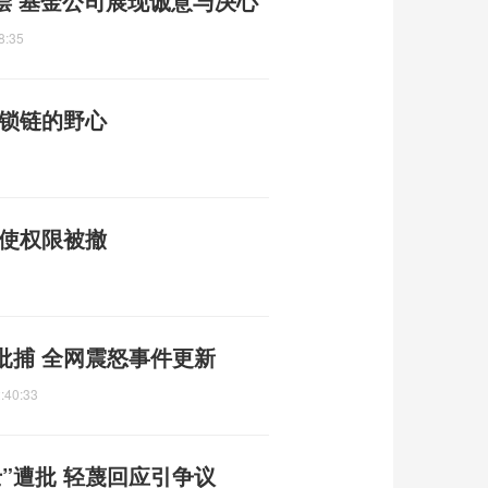
偿 基金公司展现诚意与决心
8:35
脱锁链的野心
大使权限被撤
批捕 全网震怒事件更新
:40:33
”遭批 轻蔑回应引争议