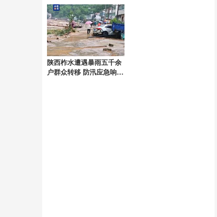
嫌疑人
现车被撞过
陕西柞水遭遇暴雨五千余
户群众转移 防汛应急响应
启动