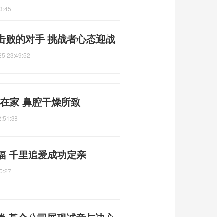
3:45
击败的对手 挑战者心态迎战
25 23:49:52
凶在家 鼻腔干燥所致
2:51:38
福 千里追爱成功定亲
5:27