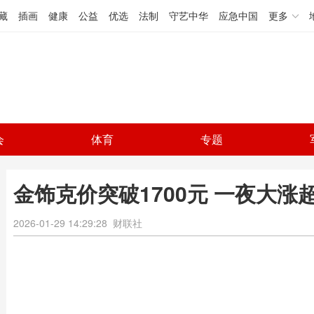
藏
插画
健康
公益
优选
法制
守艺中华
应急中国
更多
会
体育
专题
金饰克价突破1700元 一夜大涨
2026-01-29 14:29:28
财联社