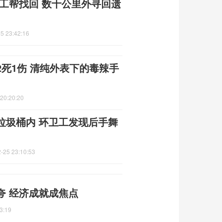
工帮找回 数十公里外寻回遗
5 23:42:16
2死1伤 清纯外表下的毒辣手
20:20:20
垃圾桶内 环卫工发现后手舞
-25 23:10:53
夸 经济成就成焦点
3:19