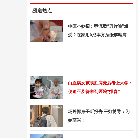
频道热点
中医小妙招：甲流后“刀片嗓”难
受？在家用0成本方法缓解咽痛
白血病女孩战胜病魔后考上大学：
便迫不及待来到医院“报喜”
场外探身子听报告 王虹博导：为
她高兴！