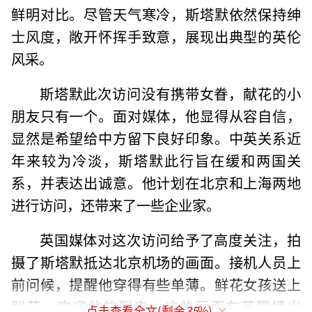
鲜明对比。尽管天气寒冷，斯塔默依然保持绅
士风度，敞开怀挥手致意，展现出典型的英伦
风采。
斯塔默此次访问没有携带女眷，献花的小
朋友只有一个。面对媒体，他显得从容自信，
显然是希望给中方留下良好印象。中英关系近
年来较为冷淡，斯塔默此行旨在缓和两国关
系，并表达出诚意。他计划在北京和上海两地
进行访问，还带来了一些企业家。
英国媒体对这次访问给予了高度关注，拍
摄了斯塔默抵达北京机场的画面。接机人员上
前问候，提醒他穿得有些单薄。鲜花女孩送上
鲜花，欢迎他的到来。这些画面在英国播出
点击查看全文(剩余
35
%)