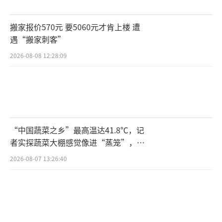
搬家报价570元 要5060元才肯上楼 遭
遇“搬家刺客”
2026-08-08 12:28:09
“中国蔬菜之乡”最高温达41.8℃，记
者实探蔬菜大棚感觉像进“蒸笼”，有
村民称只能凌晨两点起来干活
2026-08-07 13:26:40