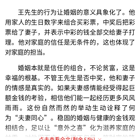
王先生的行为让婚姻的意义具象化了。他
用家人的生日数字来组合买彩票，中奖后把彩
票给了妻子，并表示中彩的钱全部交给妻子打
理。他对家庭的信任是无条件的，这也体现了
对家庭的担当。
婚姻本就是信任的组合，不论贫富，这是
幸福的根基。不管王先生是否中奖，他和妻子
的情感是真实的。如果夫妻感情能经受得起巨
额金钱的考验，相信他们能一起经历更多风风
雨雨。这份自然而然的举动生动诠释了何
为“夫妻同心”。稳固的婚姻与健康的金钱观
相结合，足以让“意外之喜”化为滋养家庭的
甘霖。对他们而言，中奖不仅是一笔财富的降
点击查看全文(剩余
51
%)