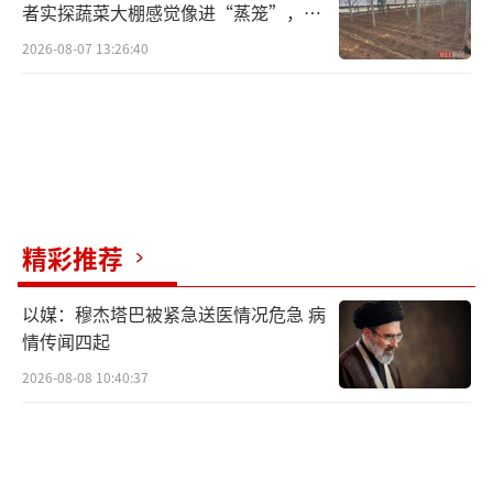
者实探蔬菜大棚感觉像进“蒸笼”，有
村民称只能凌晨两点起来干活
2026-08-07 13:26:40
精彩推荐
以媒：穆杰塔巴被紧急送医情况危急 病
情传闻四起
2026-08-08 10:40:37