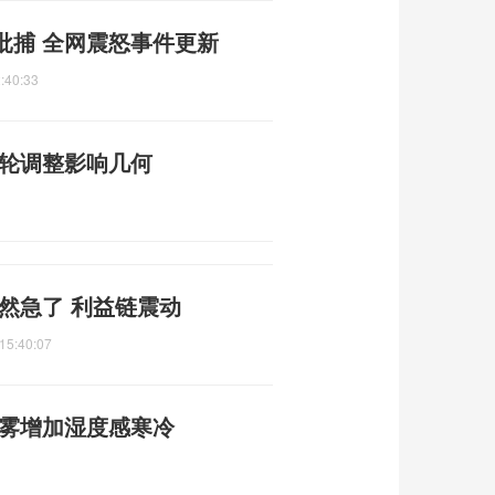
批捕 全网震怒事件更新
:40:33
一轮调整影响几何
然急了 利益链震动
15:40:07
雨雾增加湿度感寒冷