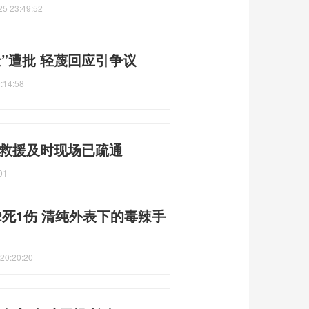
25 23:49:52
”遭批 轻蔑回应引争议
:14:58
 救援及时现场已疏通
01
2死1伤 清纯外表下的毒辣手
20:20:20