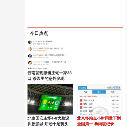
今日热点
云南发现眼镜王蛇一家38
口 茶园里的意外发现
北京国安主场4-0大胜深
北京多站点小时雨量下到
圳新鹏城 后劲十足势头良
全国第一 暴雨破纪录