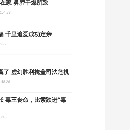
凶在家 鼻腔干燥所致
2:51:38
福 千里追爱成功定亲
5:27
赢了 虚幻胜利掩盖司法危机
:48:26
 毒王丧命，比索跌进“毒
3:45