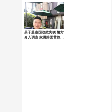
好
男子赴泰国收款失联 警方
介入调查 家属跨国营救54
天