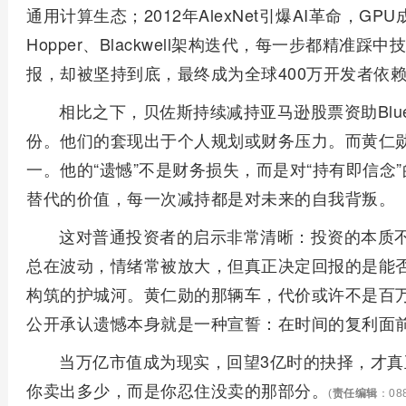
通用计算生态；2012年AlexNet引爆AI革命，GPU
Hopper、Blackwell架构迭代，每一步都精准
报，却被坚持到底，最终成为全球400万开发者依
相比之下，贝佐斯持续减持亚马逊股票资助Blue 
份。他们的套现出于个人规划或财务压力。而黄仁
一。他的“遗憾”不是财务损失，而是对“持有即信念
替代的价值，每一次减持都是对未来的自我背叛。
这对普通投资者的启示非常清晰：投资的本质
总在波动，情绪常被放大，但真正决定回报的是能
构筑的护城河。黄仁勋的那辆车，代价或许不是百
公开承认遗憾本身就是一种宣誓：在时间的复利面
当万亿市值成为现实，回望3亿时的抉择，才
你卖出多少，而是你忍住没卖的那部分。
(
责任编辑
：088