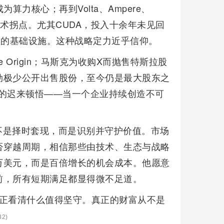
成为算力核心；再到Volta、Ampere、
踩中技术拐点。尤其CUDA，投入十余年未见回
赖的基础设施。这种战略定力近乎信仰。
Origin；马斯克为收购X而抛售特斯拉股
勋极少公开出售股份，至今仍是最大股东之
”的迟来顿悟——当一个企业持续创造不可
不是择时套现，而是识别并守护价值。市场
否穿越周期，相信那些由技术、生态与战略
万美元，而是百倍增长的机会成本。他愿意
前，所有短期满足都显得微不足道。
真正看清什么值得坚守。真正的财富从不是
2)