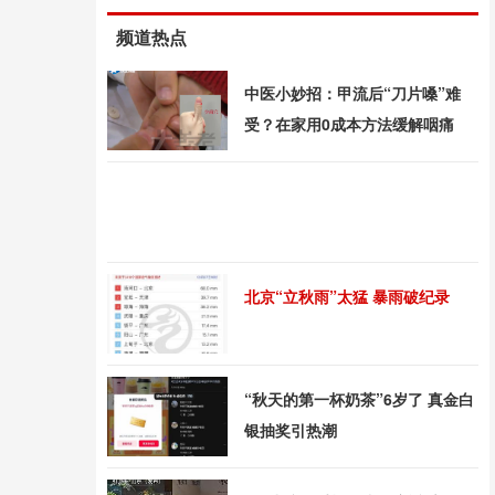
频道热点
中医小妙招：甲流后“刀片嗓”难
受？在家用0成本方法缓解咽痛
北京“立秋雨”太猛 暴雨破纪录
“秋天的第一杯奶茶”6岁了 真金白
银抽奖引热潮