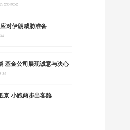
25 23:49:52
2 应对伊朗威胁准备
:34
偿 基金公司展现诚意与决心
8:35
抵京 小跑两步出客舱