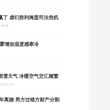
赢了 虚幻胜利掩盖司法危机
:48:26
雨雾增加湿度感寒冷
雨雪天气 冷暖空气交汇频繁
5 23:13:35
1年离婚 男方过错方财产分割