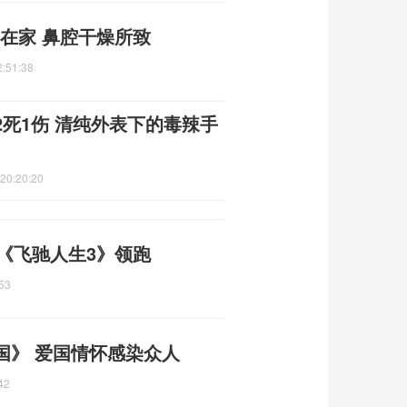
凶在家 鼻腔干燥所致
2:51:38
2死1伤 清纯外表下的毒辣手
20:20:20
元 《飞驰人生3》领跑
53
国》 爱国情怀感染众人
42