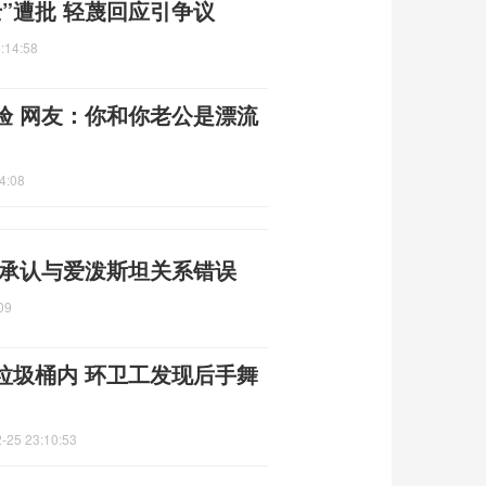
”遭批 轻蔑回应引争议
:14:58
验 网友：你和你老公是漂流
4:08
 承认与爱泼斯坦关系错误
09
垃圾桶内 环卫工发现后手舞
-25 23:10:53