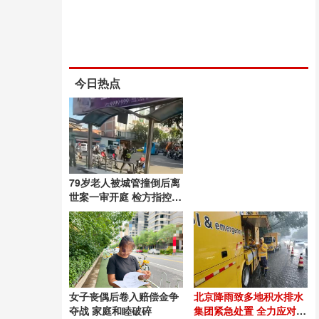
今日热点
79岁老人被城管撞倒后离
世案一审开庭 检方指控故
意伤害罪
女子丧偶后卷入赔偿金争
北京降雨致多地积水排水
夺战 家庭和睦破碎
集团紧急处置 全力应对强