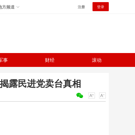
地方频道
注册
登录
军事
财经
滚动
 揭露民进党卖台真相
关键词：