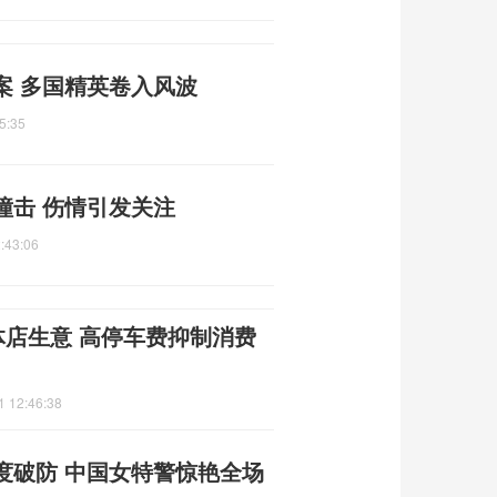
案 多国精英卷入风波
5:35
撞击 伤情引发关注
:43:06
体店生意 高停车费抑制消费
1 12:46:38
度破防 中国女特警惊艳全场