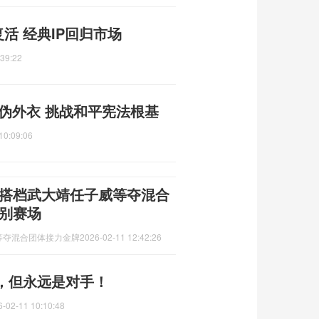
活 经典IP回归市场
:39:22
虚伪外衣 挑战和平宪法根基
10:09:06
曾搭档武大靖任子威等夺混合
告别赛场
等夺混合团体接力金牌
2026-02-11 12:42:26
，但永远是对手！
6-02-11 10:10:48