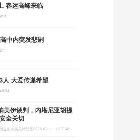
上 春运高峰来临
9:45
 高中内突发悲剧
:27
3人 大爱传递希望
40:34
响美伊谈判，内塔尼亚胡提
列安全关切
亚胡提前访美见特朗普
2026-02-11 10:07:32