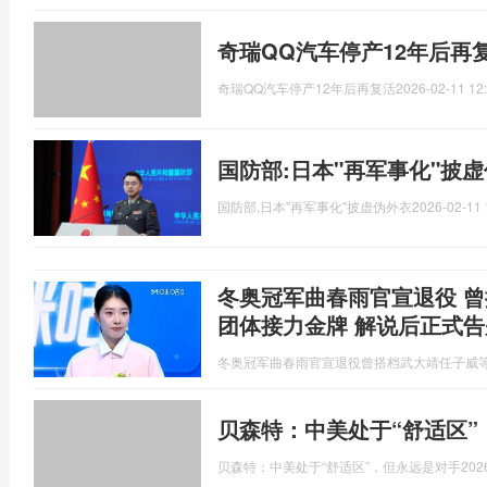
奇瑞QQ汽车停产12年后再复
奇瑞QQ汽车停产12年后再复活
2026-02-11 12
国防部:日本"再军事化"披
国防部,日本"再军事化"披虚伪外衣
2026-02-11 
冬奥冠军曲春雨官宣退役 
团体接力金牌 解说后正式
冬奥冠军曲春雨官宣退役曾搭档武大靖任子威
贝森特：中美处于“舒适区”
贝森特：中美处于“舒适区”，但永远是对手
202