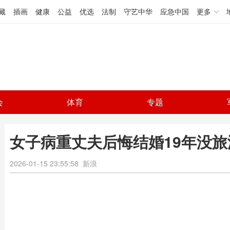
藏
插画
健康
公益
优选
法制
守艺中华
应急中国
更多
会
体育
专题
女子病重丈夫后悔结婚19年没旅
2026-01-15 23:55:58
新浪