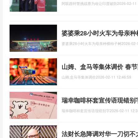
阿联酋特警挑战赛为啥让印度破防
2026-02-11 
婆婆乘28小时火车为母亲种
婆婆乘28小时火车为母亲种棵柿子树
2026-02-
山姆、盒马等集体调价 春
山姆,盒马等集体调价
2026-02-11 12:46:59
瑞幸咖啡杯套宣传语现错别
瑞幸咖啡杯套宣传语现错别字
2026-02-11 12:3
法财长急降调对华一刀切不