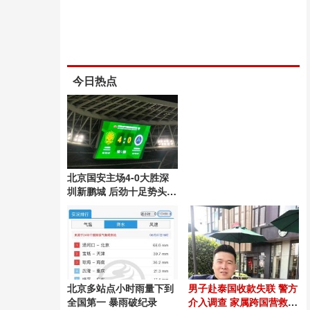
今日热点
北京国安主场4-0大胜深
圳新鹏城 后劲十足势头良
好
北京多站点小时雨量下到
男子赴泰国收款失联 警方
全国第一 暴雨破纪录
介入调查 家属跨国营救54