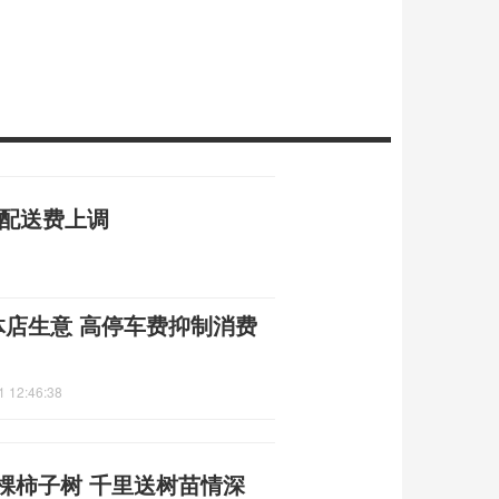
节配送费上调
体店生意 高停车费抑制消费
1 12:46:38
棵柿子树 千里送树苗情深