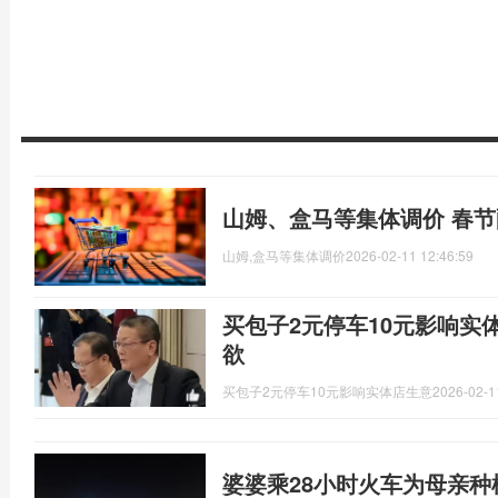
山姆、盒马等集体调价 春
山姆,盒马等集体调价
2026-02-11 12:46:59
买包子2元停车10元影响实
欲
买包子2元停车10元影响实体店生意
2026-02-1
婆婆乘28小时火车为母亲种