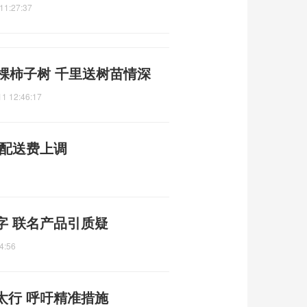
11:27:37
棵柿子树 千里送树苗情深
11 12:46:17
节配送费上调
字 联名产品引质疑
4:56
太行 呼吁精准措施