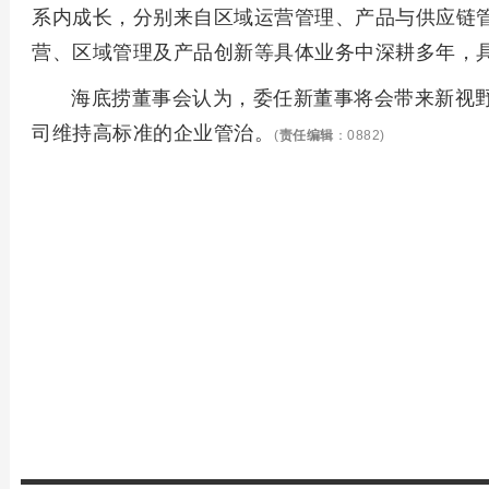
创
系内成长，分别来自区域运营管理、产品与供应链
限
胃
作
80
营、区域管理及产品创新等具体业务中深耕多年，
吗
名
海底捞董事会认为，委任新董事将会带来新视
技
额
术
司维持高标准的企业管治。
(
责任编辑
：0882)
与
创
意
的
较
量