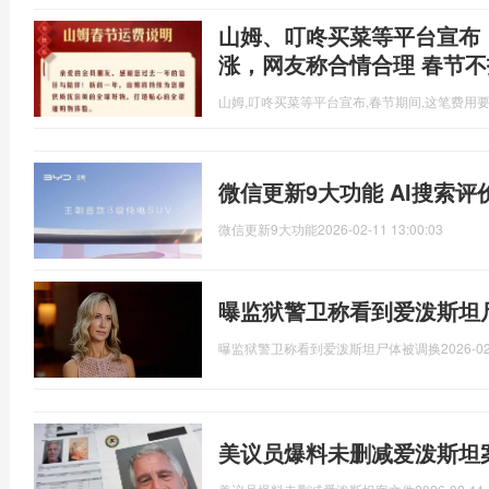
山姆、叮咚买菜等平台宣布
涨，网友称合情合理 春节
山姆,叮咚买菜等平台宣布,春节期间,这笔费用
微信更新9大功能 AI搜索
微信更新9大功能
2026-02-11 13:00:03
曝监狱警卫称看到爱泼斯坦
曝监狱警卫称看到爱泼斯坦尸体被调换
2026-02
美议员爆料未删减爱泼斯坦案