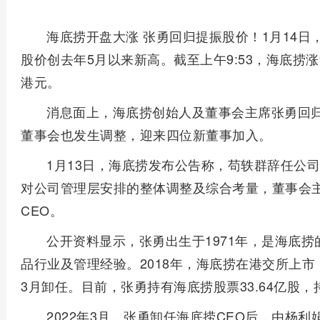
海底捞开盘大涨 张勇回归提振股价！1月14日，海
股价创去年5月以来新高。截至上午9:53，海底捞涨9.
港元。
消息面上，海底捞创始人及董事会主席张勇回归
董事会也发生调整，迎来四位新董事加入。
中
1月13日，海底捞发布公告称，苟轶群辞任公
医
对公司管理层安排的整体调整及综合考量，董事会
小
CEO。
妙
招：
公开资料显示，张勇出生于1971年，是海底捞
甲
品行业及管理经验。2018年，海底捞在港交所上市
流
3月卸任。目前，张勇持有海底捞股票33.64亿股，持
深
后“刀
圳
2022年3月，张勇卸任海底捞CEO后，由杨
片