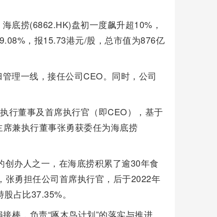
底捞(6862.HK)盘初一度飙升超10%，
08%，报15.73港元/股，总市值为876亿
管理一线，接任公司CEO。同时，公司
司执行董事及首席执行官（即CEO），基于
主席兼执行董事张勇获委任为海底捞
的创办人之一，在海底捞积累了逾30年食
，张勇担任公司首席执行官，后于2022年
股占比37.35%。
利娟接棒，负责“啄木鸟计划”的落实与推进。