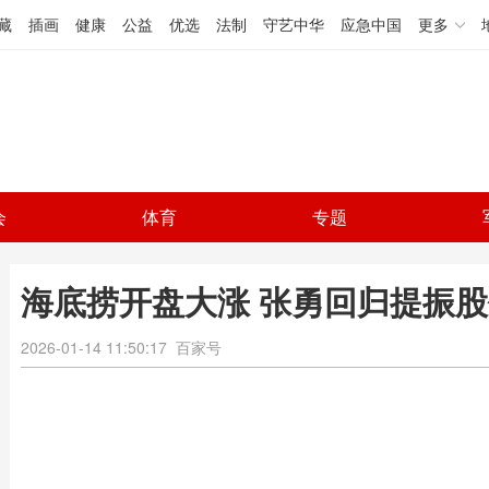
藏
插画
健康
公益
优选
法制
守艺中华
应急中国
更多
会
体育
专题
海底捞开盘大涨 张勇回归提振
2026-01-14 11:50:17
百家号