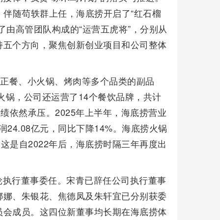
任。伴随苟轶群上任，海底捞开启了“红石榴
了由高管团队构成的“运营五虎将”，分别从
持五个方向，聚焦创新创业项目和公司整体
盖正餐、小火锅、烤肉等多个品类的副品
火锅，公司还运营了14个餐饮品牌，共计
绩依然承压。2025年上半年，海底捞营业
润24.08亿元，同比下降14%。海底捞火锅
天。这是自2022年后，海底捞时隔三年再度出
轮执行董事委任。宋青已辞任公司执行董事
娜娜、朱银花、焦德凤及朱轩宜已分别获委
员会成员。这四位新董事均长期在海底捞体