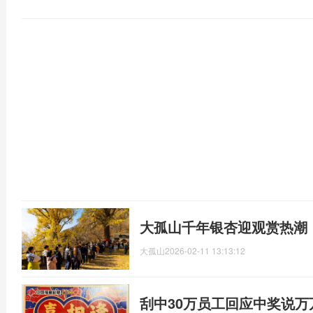
大孤山千年银杏迎观赏热潮
大孤山
2026-02-11 13:13:12
刮中30万员工回应中奖说万