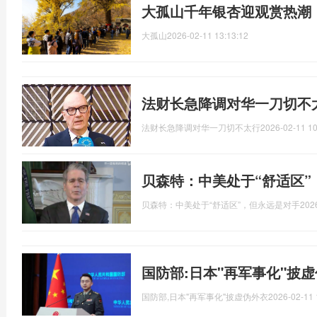
大孤山千年银杏迎观赏热潮
大孤山
2026-02-11 13:13:12
法财长急降调对华一刀切不
法财长急降调对华一刀切不太行
2026-02-11 10
贝森特：中美处于“舒适区”
贝森特：中美处于“舒适区”，但永远是对手
202
国防部:日本"再军事化"披
国防部,日本"再军事化"披虚伪外衣
2026-02-11 