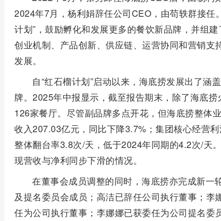
福
2024年7月，杨利娟辞任公司CEO，由苟轶群接
嗓”难
田
立
受？
计划”，鼓励孵化和发展更多的餐饮新品牌，并组建
红
秋
在
创业机制、产品创新、供应链、运营协同和营销支
树
养
家
发展。
林
生
用
AI
自
自“红石榴计划”启动以来，海底捞发展出了涵
做
0
超
然
好
成
牌。2025年中报显示，截至报告期末，除了海底捞
级
保
三
本
126家餐厅。尽管副品牌多点开花，但海底捞整体业
创
护
件
方
作
收入207.03亿元，同比下降3.7%；集团核心经营利
区
事
法
者
整体翻台率3.8次/天，低于2024年同期的4.2次/
恢
润
缓
能
复
现营收与净利同步下滑的情况。
燥
解
接
开
护
咽
在董事会成员调整的同时，海底捞亦完成新一
管
放
肺
痛
影
及提名委员会成员；高洁已辞任公司执行董事；李
每
养
视
任为公司执行董事；李娜娜已获委任为公司提名委
日
脾