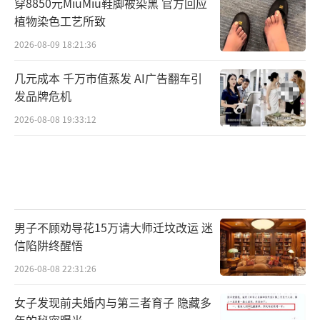
穿8850元MiuMiu鞋脚被染黑 官方回应
植物染色工艺所致
2026-08-09 18:21:36
几元成本 千万市值蒸发 AI广告翻车引
发品牌危机
2026-08-08 19:33:12
男子不顾劝导花15万请大师迁坟改运 迷
信陷阱终醒悟
2026-08-08 22:31:26
女子发现前夫婚内与第三者育子 隐藏多
年的秘密曝光