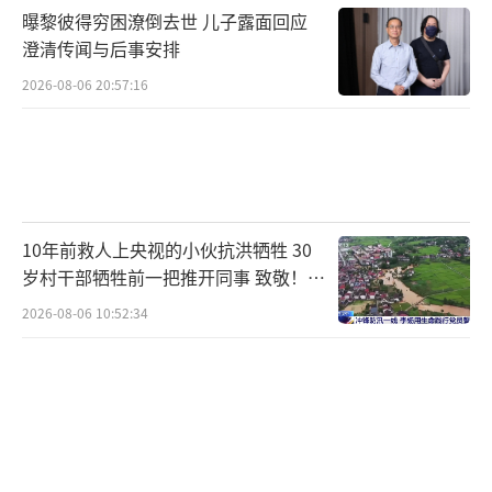
曝黎彼得穷困潦倒去世 儿子露面回应
澄清传闻与后事安排
2026-08-06 20:57:16
10年前救人上央视的小伙抗洪牺牲 30
岁村干部牺牲前一把推开同事 致敬！送
别！
2026-08-06 10:52:34