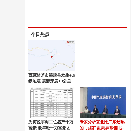
今日热点
西藏林芝市墨脱县发生4.6
级地震 震源深度10公里
为何说宇树工位盛产千万
专家分析东北比广东还热
富豪 最年轻千万富豪团
的“元凶” 副高异常偏北偏