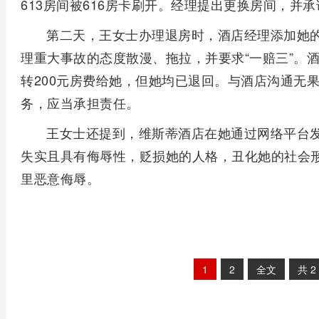
613房间被616房卡刷开。经理提出更换房间，并
第二天，王女士办理退房时，酒店经理添加她
理重大事故的态度散漫、拖拉，并要求“一赔三”。
转200元房费给她，但她均已退回。与酒店沟通无
务，应当承担责任。
王女士还提到，维斯蒂酒店在她通过网络平台
失实且具有侮辱性，贬损她的人格，丑化她的社会
里恶意侮辱。
1
2
全文
共
2