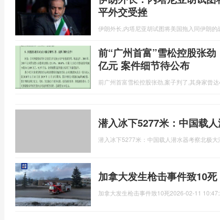
平外交受挫
伊朗外长,内塔尼亚胡试图将美国拖入同伊朗的
前“广州首富”雪松控股张劲
亿元 案件细节待公布
前广州首富雪松控股张劲,案子判了,其身家曾达4
潜入冰下5277米：中国载
潜入冰下5277米：中国载人潜水器考察北极大
加拿大发生枪击事件致10死
加拿大发生枪击事件致10死
2026-02-11 10:47