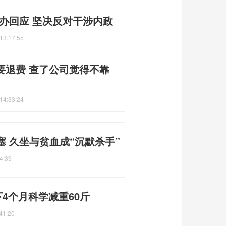
办回应 坚决反对干涉内政
13:17:55
时要退费 查了公司觉得不靠
14:33:24
 久坐与贫血成“沉默杀手”
4:39
下4个月科学减重60斤
41:20