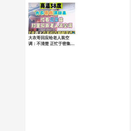
强
大衣哥回应给老人装空
调：不清楚 正忙于密集演
出