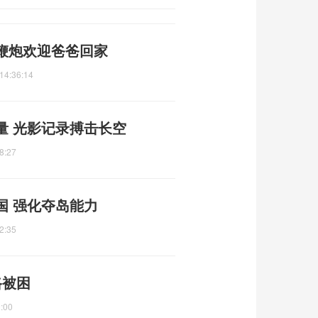
鞭炮欢迎爸爸回家
14:36:14
量 光影记录搏击长空
8:27
国 强化夺岛能力
2:35
路被困
:00