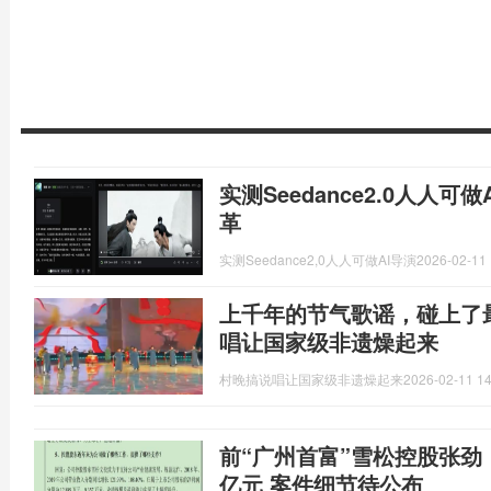
实测Seedance2.0人人
革
实测Seedance2,0人人可做AI导演
2026-02-11 
上千年的节气歌谣，碰上了
唱让国家级非遗燥起来
村晚搞说唱让国家级非遗燥起来
2026-02-11 14
前“广州首富”雪松控股张劲
亿元 案件细节待公布