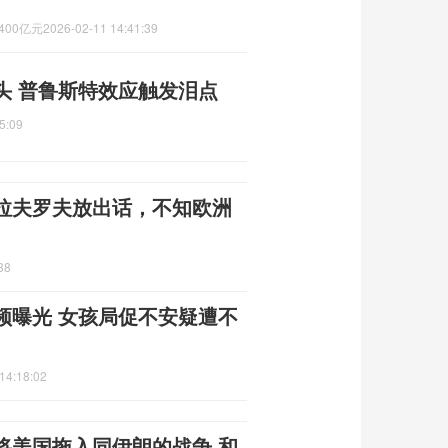
00亿元
2026-02-11 14:41:39
头 普鲁斯特效应触发泪点
5:09
拉夫罗夫放出话，不知欧洲
38
频曝光 女孩局促不安疑遭不
14:18:02
将美国拖入同伊朗的战争 和