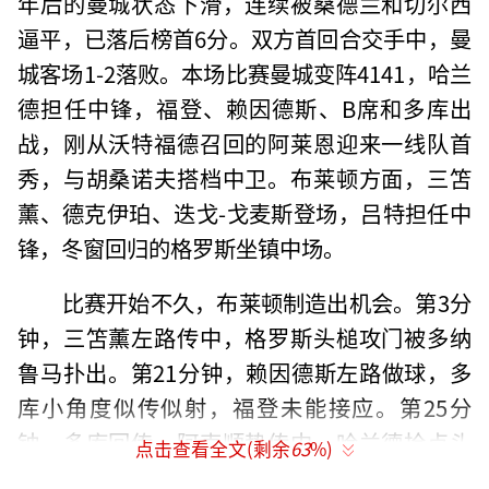
年后的曼城状态下滑，连续被桑德兰和切尔西
逼平，已落后榜首6分。双方首回合交手中，曼
城客场1-2落败。本场比赛曼城变阵4141，哈兰
德担任中锋，福登、赖因德斯、B席和多库出
战，刚从沃特福德召回的阿莱恩迎来一线队首
秀，与胡桑诺夫搭档中卫。布莱顿方面，三笘
薰、德克伊珀、迭戈-戈麦斯登场，吕特担任中
锋，冬窗回归的格罗斯坐镇中场。
比赛开始不久，布莱顿制造出机会。第3分
钟，三笘薰左路传中，格罗斯头槌攻门被多纳
鲁马扑出。第21分钟，赖因德斯左路做球，多
库小角度似传似射，福登未能接应。第25分
钟，多库回传，阿克顺势传中，哈兰德抢点头
点击查看全文(剩余
63
%)
球偏出。第37分钟，多库突破时被放倒，裁判