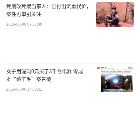
场胜利，阿莫林下课后的首场比赛以平局收
死刑改死缓当事人：已付出沉重代价，
场。
案件再审引关注
2026-08-06 07:37:00
（责任编辑：zx0176）
女子用漏洞0元买了3千台电器 零成
本“薅羊毛”案告破
2026-08-06 14:33:31