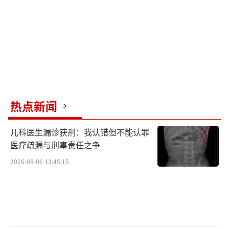
赛三连平，落后榜首5分。
曼联作客摩亚球场挑战伯恩利。上半场第1
3分钟，伯恩利的传中蹭到海文脚上弹进自家球
门，伯恩利凭借乌龙球取得领先。第26分钟，
库尼亚头球险些扳平比分。上半场结束，曼联
狂轰12脚，伯恩利只有3次射门，曼联0-1落
热点新闻
后。
儿科医生漏诊获刑：我认错但不能认罪
下半场第5分钟，B费妙传，谢什科插上射
医疗疏漏与刑事责任之争
门扳平比分。第55分钟，多尔古传中，谢什科
2026-08-06 13:45:15
再下一城，曼联2-1反超。第65分钟，安东尼劲
射破门，伯恩利扳平比分。第85分钟，莱西远
射击中横梁。最终，伯恩利2-2战平曼联，最近
12轮3平9负排名倒数第二。曼联最近5轮仅有1