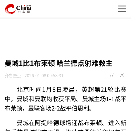
曼城1比1布莱顿 哈兰德点射难救主
齐鲁壹点
2026-01-08 09:58:31
北京时间1月8日凌晨，英超第21轮比赛
中，曼城和曼联均收获平局。曼城主场1-1战平
布莱顿，曼联客场2-2战平伯恩利。
曼城在阿提哈德球场迎战布莱顿。进入新