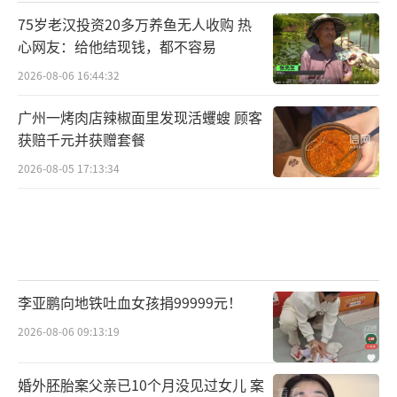
75岁老汉投资20多万养鱼无人收购 热
心网友：给他结现钱，都不容易
2026-08-06 16:44:32
广州一烤肉店辣椒面里发现活蠼螋 顾客
获赔千元并获赠套餐
2026-08-05 17:13:34
李亚鹏向地铁吐血女孩捐99999元！
2026-08-06 09:13:19
婚外胚胎案父亲已10个月没见过女儿 案