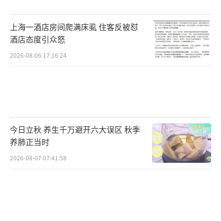
的国乒将士将全力冲击佳绩。小组赛阶段，32
名选手分8组进行三轮比拼，各组前两名晋级16
上海一酒店房间爬满床虱 住客反被怼
强淘汰赛。淘汰赛首轮包括1/8决赛和1/4决
酒店态度引众怒
赛，胜者跻身四强。收官决战日，半决赛决出
2026-08-06 17:16:24
决赛名额，随后进行铜牌战和男单、女单决
赛，见证亚洲新王加冕。
对国乒而言，这场主场赛事既是荣誉捍卫
战，也是新周期的试金石。孙颖莎将向个人首
今日立秋 养生千万避开六大误区 秋季
个亚洲杯冠军发起冲击，弥补上届亚军遗憾，
养肺正当时
直面早田希娜等劲敌。王楚钦带着卫冕压力出
2026-08-07 07:41:58
征，需在康复后快速找回最佳状态，扛住外协
选手的冲击。海南本土选手林诗栋坐拥主场优
势，有望借助主场氛围加持实现突破，书写本
土荣耀。