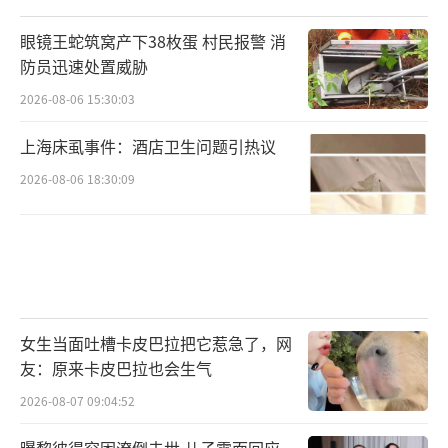
眼镜王蛇筑窝产下38枚蛋 村民报警 消
防员迅速处置威胁
2026-08-06 15:30:03
上海床虱事件：酒店卫生问题引热议
2026-08-06 18:30:09
女生当面吐槽卡皮巴拉把它惹急了，网
友：原来卡皮巴拉也会生气
2026-08-07 09:04:52
曝黎彼得穷困潦倒去世 儿子露面回应