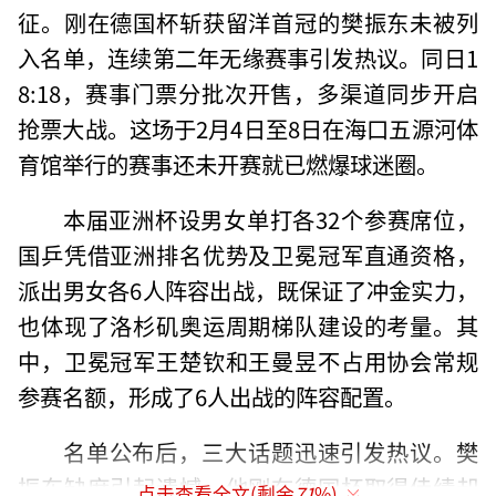
征。刚在德国杯斩获留洋首冠的樊振东未被列
入名单，连续第二年无缘赛事引发热议。同日1
8:18，赛事门票分批次开售，多渠道同步开启
抢票大战。这场于2月4日至8日在海口五源河体
育馆举行的赛事还未开赛就已燃爆球迷圈。
本届亚洲杯设男女单打各32个参赛席位，
国乒凭借亚洲排名优势及卫冕冠军直通资格，
派出男女各6人阵容出战，既保证了冲金实力，
也体现了洛杉矶奥运周期梯队建设的考量。其
中，卫冕冠军王楚钦和王曼昱不占用协会常规
参赛名额，形成了6人出战的阵容配置。
名单公布后，三大话题迅速引发热议。樊
振东缺席引起遗憾，他刚在德国杯取得佳绩却
点击查看全文(剩余
71
%)