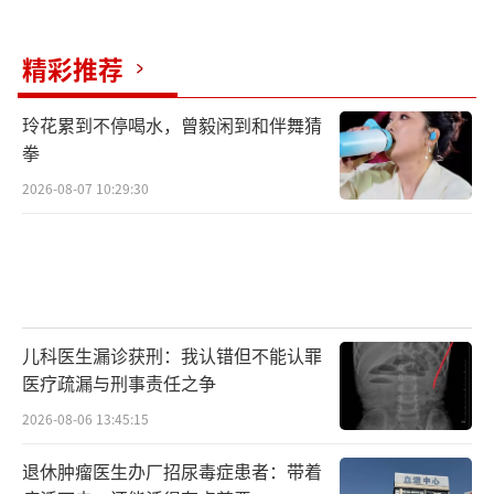
阵容博弈、伤病悬念、主场热血、抢票大
精彩推荐
战，2026海口亚洲杯的热度已全面拉满。这场
亚洲乒坛的巅峰对决，注定是2026年开年最燃
玲花累到不停喝水，曾毅闲到和伴舞猜
拳
的体育盛宴。
（责任编辑：0882）
2026-08-07 10:29:30
儿科医生漏诊获刑：我认错但不能认罪
医疗疏漏与刑事责任之争
2026-08-06 13:45:15
退休肿瘤医生办厂招尿毒症患者：带着