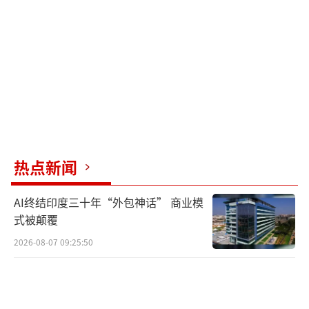
乒联邀请名单之列。韩国队保留张禹珍、申裕
斌等核心选手，同时搭配新锐力量，力求在主
场作战的国乒面前实现突破。中国台北、中国
香港等协会均派出主力阵容参赛；朝鲜选手金
琴英（亚锦赛女单冠军）入围邀请名单，其参
赛动态备受关注。
随着名单落地，抢票热潮随之点燃。1月6
热点新闻
日赛事门票分批次上线发售，本届亚洲杯总奖
金高达40万美元，冠军将获得丰厚奖金与世界
AI终结印度三十年“外包神话” 商业模
排名积分，赛事含金量十足。
式被颠覆
2026-08-07 09:25:50
本届亚洲杯于2月4日至8日在海口五源河体
育馆举办，设男女单打两个项目，赛程紧凑密
集。每个比赛日都将上演高光对决，主场作战