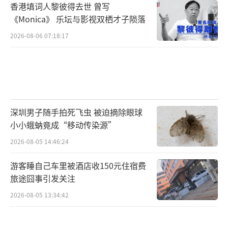
香港填词人黎彼得去世 曾写
《Monica》 乐坛与影视双栖才子陨落
2026-08-06 07:18:17
深圳男子随手拍死飞虫 被迫摘除眼球
小小蛾蚋竟成“移动传染源”
2026-08-05 14:46:24
游客睡自己车里被酒店收150元住宿费
旅途囧事引发关注
2026-08-05 13:34:42