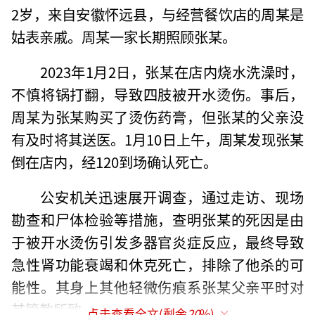
2岁，来自安徽怀远县，与经营餐饮店的周某是
姑表亲戚。周某一家长期照顾张某。
2023年1月2日，张某在店内烧水洗澡时，
不慎将锅打翻，导致四肢被开水烫伤。事后，
周某为张某购买了烫伤药膏，但张某的父亲没
有及时将其送医。1月10日上午，周某发现张某
倒在店内，经120到场确认死亡。
公安机关迅速展开调查，通过走访、现场
勘查和尸体检验等措施，查明张某的死因是由
于被开水烫伤引发多器官炎症反应，最终导致
急性肾功能衰竭和休克死亡，排除了他杀的可
能性。其身上其他轻微伤痕系张某父亲平时对
其管教所致。
点击查看全文(剩余
20
%)