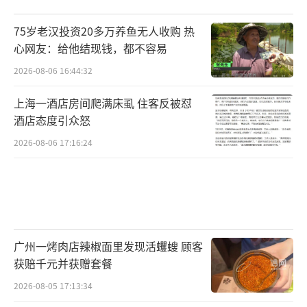
75岁老汉投资20多万养鱼无人收购 热
心网友：给他结现钱，都不容易
2026-08-06 16:44:32
上海一酒店房间爬满床虱 住客反被怼
酒店态度引众怒
2026-08-06 17:16:24
广州一烤肉店辣椒面里发现活蠼螋 顾客
获赔千元并获赠套餐
2026-08-05 17:13:34