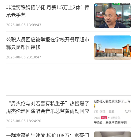
非遗铸铁锅招学徒 月薪1.5万上2休1 传
承老手艺
2026-08-05 13:09:43
公职人员回应被举报在学校开餐厅超市
称只是帮忙装修
2026-08-05 23:10:47
“周杰伦与刘若雪有私生子”热搜爆了
周杰伦巡回演唱会音乐总监黄雨勋回应
2026-08-05 18:24:20
一群富豪的牛津梦 标价108万：富豪们