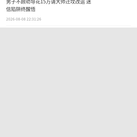
男子不顾劝导花15万请大师迁坟改运 迷
信陷阱终醒悟
2026-08-08 22:31:26
《披荆斩棘2026》阵容官宣 28位哥哥
集结待发
2026-08-09 13:14:10
余承东拆机最新款鸿蒙电脑 揭秘全球最
轻14英寸笔记本
2026-08-09 14:49:18
白海豚将至 台州沿岸画面已模糊 防台
风应急响应升级